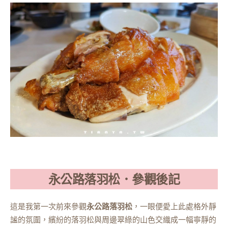
永公路落羽松．參觀後記
這是我第一次前來參觀
永公路落羽松
，一眼便愛上此處格外靜
謐的氛圍，繽紛的落羽松與周邊翠綠的山色交織成一幅寧靜的