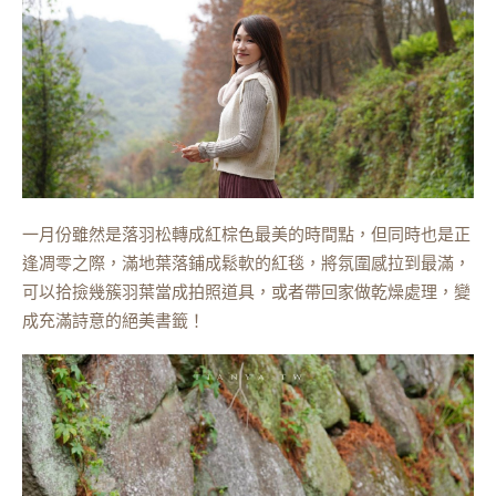
一月份雖然是落羽松轉成紅棕色最美的時間點，但同時也是正
逢凋零之際，滿地葉落鋪成鬆軟的紅毯，將氛圍感拉到最滿，
可以拾撿幾簇羽葉當成拍照道具，或者帶回家做乾燥處理，變
成充滿詩意的絕美書籤！