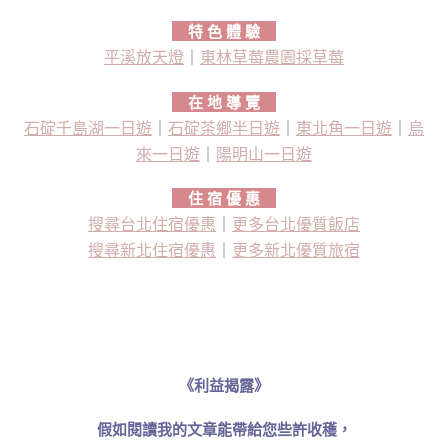
特 色 體 驗
平溪放天燈
｜
東林草莓農園採草莓
在 地 導 覽
石碇千島湖一日遊
｜
石碇茶鄉半日遊
｜
東北角一日遊
｜
烏
來一日遊
｜
陽明山一日遊
住 宿 優 惠
搜尋台北住宿優惠
｜
更多台北優質飯店
搜尋新北住宿優惠
｜
更多新北優質旅宿
《利益揭露》
假如閱讀我的文章能帶給您些許收穫，