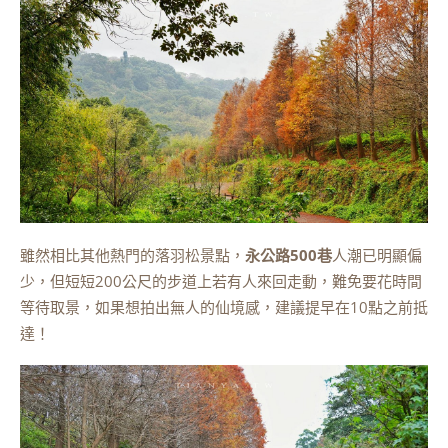
雖然相比其他熱門的落羽松景點，
永公路500巷
人潮已明顯偏
少，但短短200公尺的步道上若有人來回走動，難免要花時間
等待取景，如果想拍出無人的仙境感，建議提早在10點之前抵
達！