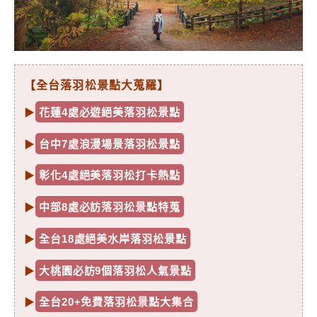
【全台落羽松景點大蒐羅】
▶
花蓮4處必遊絕美落羽松景點
▶
台中7處浪漫場景落羽松景點
▶
彰化4處絕美落羽松打卡熱點
▶
中部8處必訪落羽松景點特蒐
▶
全台18處絕美水岸落羽松景點
▶
大桃園必訪9個落羽松人氣景點
▶
全台20+免費落羽松景點大集合