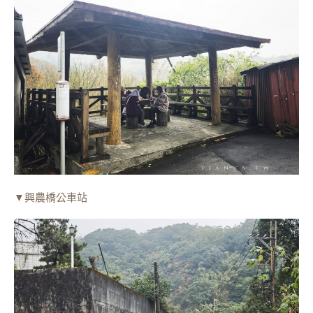
▼興農橋公車站