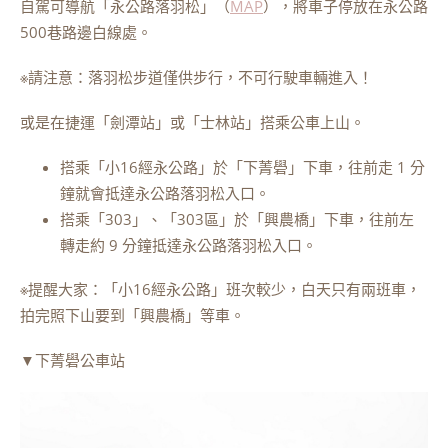
自駕可導航「永公路落羽松」（
MAP
），將車子停放在永公路
500巷路邊白線處。
※請注意：落羽松步道僅供步行，不可行駛車輛進入！
或是在捷運「劍潭站」或「士林站」搭乘公車上山。
搭乘「小16經永公路」於「下菁礐」下車，往前走 1 分
鐘就會抵達永公路落羽松入口。
搭乘「303」、「303區」於「興農橋」下車，往前左
轉走約 9 分鐘抵達永公路落羽松入口。
※提醒大家：「小16經永公路」班次較少，白天只有兩班車，
拍完照下山要到「興農橋」等車。
▼下菁礐公車站