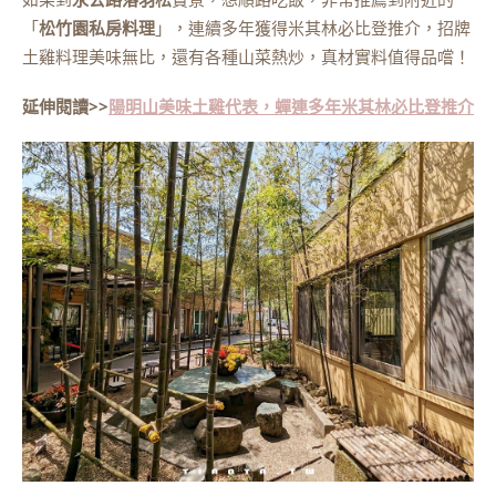
「
松竹園私房料理
」，連續多年獲得米其林必比登推介，招牌
土雞料理美味無比，還有各種山菜熱炒，真材實料值得品嚐！
延伸閱讀>>
陽明山美味土雞代表，蟬連多年米其林必比登推介