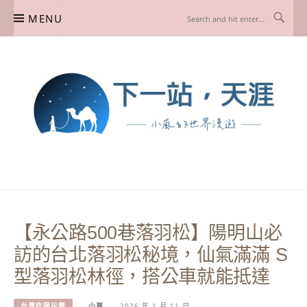
Skip
MENU
to
content
下一站，天涯
我是小嵐，一個懷有流浪魂的任性人媽，喜歡在世界遊走，熱愛從歷史、人文、景
點、美食不同面向深度認識旅行城市，樂於探索人生、同時也享受人生！
【永公路500巷落羽松】陽明山必
訪的台北落羽松秘境，仙氣滿滿 S
型落羽松林徑，搭公車就能抵達
台灣吃喝玩樂
小嵐
2026 年 1 月 11 日