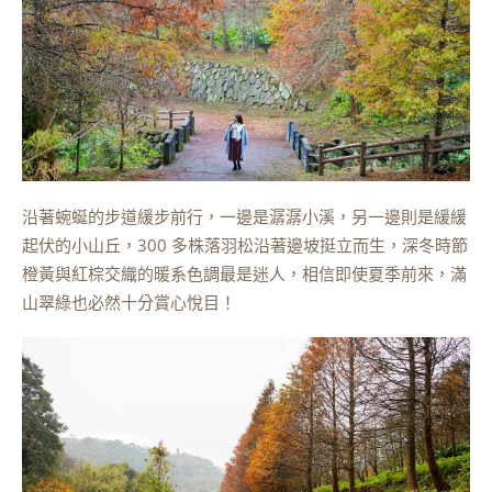
沿著蜿蜒的步道緩步前行，一邊是潺潺小溪，另一邊則是緩緩
起伏的小山丘，300 多株落羽松沿著邊坡挺立而生，深冬時節
橙黃與紅棕交織的暖系色調最是迷人，相信即使夏季前來，滿
山翠綠也必然十分賞心悅目！