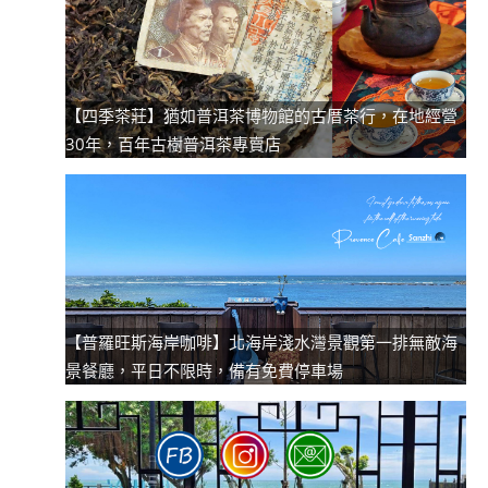
【四季茶莊】猶如普洱茶博物館的古厝茶行，在地經營
30年，百年古樹普洱茶專賣店
【普羅旺斯海岸咖啡】北海岸淺水灣景觀第一排無敵海
景餐廳，平日不限時，備有免費停車場