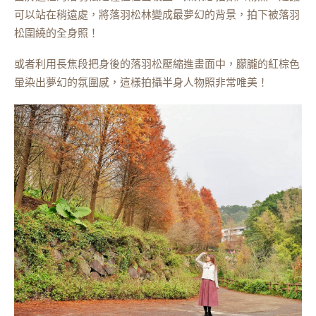
可以站在稍遠處，將落羽松林變成最夢幻的背景，拍下被落羽
松圍繞的全身照！
或者利用長焦段把身後的落羽松壓縮進畫面中，朦朧的紅棕色
暈染出夢幻的氛圍感，這樣拍攝半身人物照非常唯美！