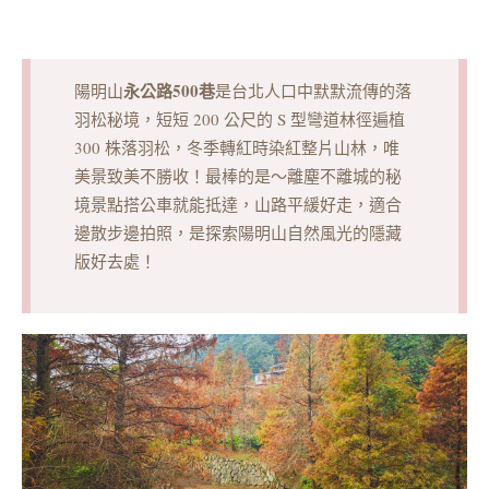
永公路500巷
陽明山
是台北人口中默默流傳的落
羽松秘境，短短 200 公尺的 S 型彎道林徑遍植
300 株落羽松，冬季轉紅時染紅整片山林，唯
美景致美不勝收！最棒的是～離塵不離城的秘
境景點搭公車就能抵達，山路平緩好走，適合
邊散步邊拍照，是探索陽明山自然風光的隱藏
版好去處！