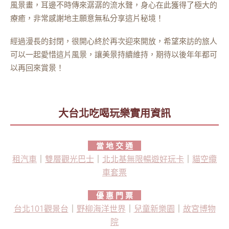
風景畫，耳邊不時傳來潺潺的流水聲，身心在此獲得了極大的
療癒，非常感謝地主願意無私分享這片秘境！
經過漫長的封閉，很開心終於再次迎來開放，希望來訪的旅人
可以一起愛惜這片風景，讓美景持續維持，期待以後年年都可
以再回來賞景！
大台北吃喝玩樂實用資訊
當 地 交 通
租汽車
｜
雙層觀光巴士
｜
北北基無限暢遊好玩卡
｜
貓空纜
車套票
優 惠 門 票
台北101觀景台
｜
野柳海洋世界
｜
兒童新樂園
｜
故宮博物
院