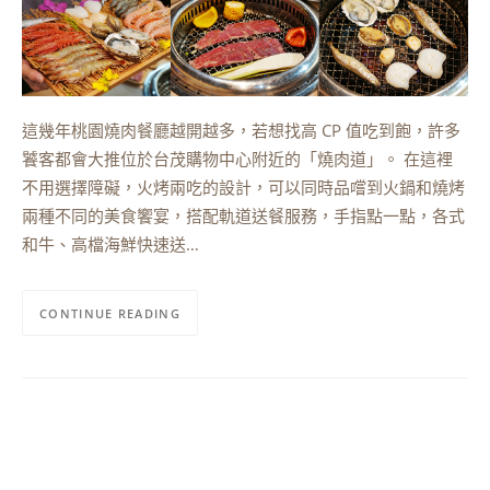
這幾年桃園燒肉餐廳越開越多，若想找高 CP 值吃到飽，許多
饕客都會大推位於台茂購物中心附近的「燒肉道」。 在這裡
不用選擇障礙，火烤兩吃的設計，可以同時品嚐到火鍋和燒烤
兩種不同的美食饗宴，搭配軌道送餐服務，手指點一點，各式
和牛、高檔海鮮快速送…
CONTINUE READING