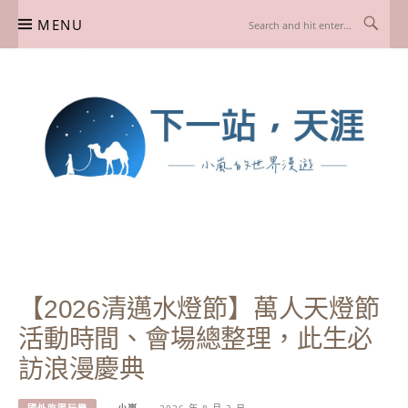
Skip
MENU
to
content
下一站，天涯
我是小嵐，一個懷有流浪魂的任性人媽，喜歡在世界遊走，熱愛從歷史、人文、景
點、美食不同面向深度認識旅行城市，樂於探索人生、同時也享受人生！
【2026清邁水燈節】萬人天燈節
活動時間、會場總整理，此生必
訪浪漫慶典