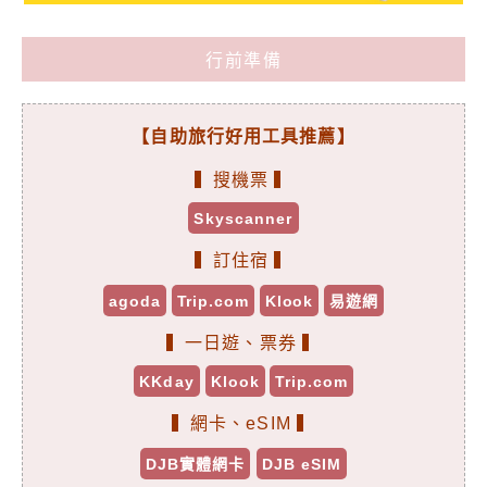
行前準備
【自助旅行好用工具推薦】
▍搜機票 ▍
Skyscanner
▍訂住宿 ▍
agoda
Trip.com
Klook
易遊網
▍一日遊、票券 ▍
KKday
Klook
Trip.com
▍網卡、eSIM ▍
DJB實體網卡
DJB eSIM