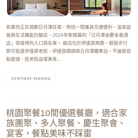
如果你正在規劃日月潭住宿，想找一間兼具交通便利、溫泉設
施與生活機能的飯店，2026年新開幕的「日月潭金鬱金香酒
店」很值得列入口袋名單。 飯店位於伊達邵商圈，輕鬆步行
即可抵達伊達邵老街、伊達邵碼頭與日月潭纜車站，不論是搭
船遊湖、逛老街品嚐美食…
CONTINUE READING
桃園聚餐10間優選餐廳，適合家
族團聚、多人聚餐、慶生聚會、
宴客，餐點美味不踩雷