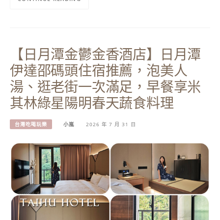
【日月潭金鬱金香酒店】日月潭
伊達邵碼頭住宿推薦，泡美人
湯、逛老街一次滿足，早餐享米
其林綠星陽明春天蔬食料理
台灣吃喝玩樂
小嵐
2026 年 7 月 31 日