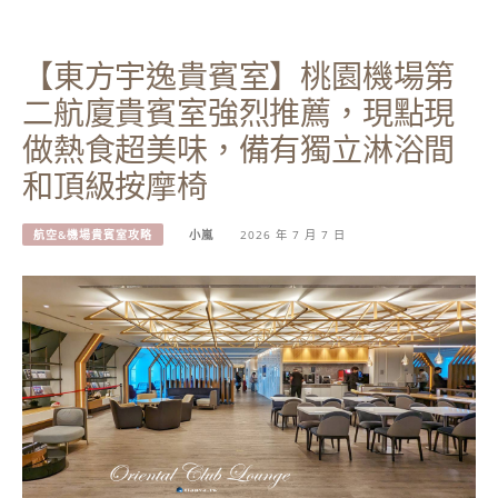
【東方宇逸貴賓室】桃園機場第
二航廈貴賓室強烈推薦，現點現
做熱食超美味，備有獨立淋浴間
和頂級按摩椅
航空&機場貴賓室攻略
小嵐
2026 年 7 月 7 日