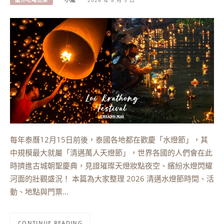
國外吃喝玩樂
小嵐
2026 年 8 月 3 日
每年泰曆12月15日前後，泰國各地都在歡慶「水燈節」，其
中規模最大就屬「清邁萬人天燈節」，世界各國的人們會在此
時擠進古城朝聖慶典，見證璀璨天燈妝點夜空、繽紛水燈閃耀
河面的壯觀盛況！ 本篇為大家整理 2026 清邁水燈節時間、活
動、地點與門票…
CONTINUE READING