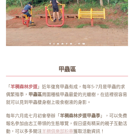
甲蟲區
「
羊稠森林步道
」近年復育甲蟲有成，每年5-7月是甲蟲的求
偶繁殖季，
甲蟲區
周圍種植甲蟲最愛的光蠟樹，在這裡很容易
就可以見到甲蟲棲身樹上吸食樹液的身影。
每年六月底七月初會舉辦「
羊稠森林步道甲蟲季
」，可以免費
報名參加由志工帶領的生態導覽，假日還有精采的親子互動活
動，可以多多關注
羊稠俱樂部粉專
獲取活動資訊！