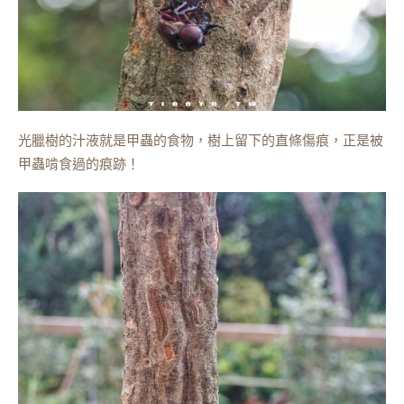
光臘樹的汁液就是甲蟲的食物，樹上留下的直條傷痕，正是被
甲蟲啃食過的痕跡！