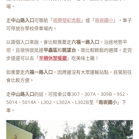
場。
走
中山路入口
可導航「
張榮發紀念館
」或「
南崁國小
」，車子
可停放在學校停車場內。
以兩個入口來說，會比較推薦走
六福一路入口
，沿途地勢平
坦，且很快就抵達
甲蟲區
和
眺望台
，是比較輕鬆的選擇，走完
步道還可以去「
羊稠休閒餐廳
」吃美味土雞！
如果要走
六福一路入口
，因周邊沒有大眾運輸站點，自駕前往
會比較方便。
走
中山路入口
的話，可搭乘公車307、307A、309B、952、
5014、5014A、L302、L302A、L302B至「
南崁國小
」下
車。