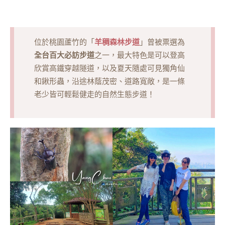
羊稠森林步道
位於桃園蘆竹的「
」曾被票選為
全台百大必訪步道
之一，最大特色是可以登高
欣賞高鐵穿越隧道，以及夏天隨處可見獨角仙
和鍬形蟲，沿途林蔭茂密、道路寬敞，是一條
老少皆可輕鬆健走的自然生態步道！