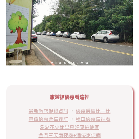
旅遊搶優惠看這裡
最新飯店促銷資訊
．
優惠房價比一比
高鐵優惠票這裡訂
．
租車優惠這裡看
澎湖花火節早鳥好康撿便宜
金門三天兩夜機+酒優惠促銷