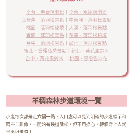
全台．免費落羽松
｜
全台．水岸落羽松
北台灣．落羽松景點
｜
中台灣．落羽松景點
桃園．落羽松秘境
｜
大溪．落羽松景點
宜蘭．落羽松景點
｜
花蓮．落羽松秘境
台中．落羽松景點
｜
彰化．落羽松景點
新北．賞櫻私房景點
｜
新北．黃花風鈴木
台中．黃花風鈴木
｜
桃園．戀戀魯冰花
羊稠森林步道環境一覽
小嵐每次都是走
六福一路
，入口處可以見到明確的步道標示和
兩座羊雕像，一開始有幾道階梯，但不用擔心，轉個彎上去就
是平坦步道！