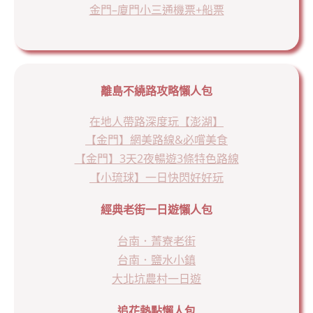
金門–廈門小三通機票+船票
離島不繞路攻略懶人包
在地人帶路深度玩【澎湖】
【金門】網美路線&必嚐美食
【金門】3天2夜暢遊3條特色路線
【小琉球】一日快閃好好玩
經典老街一日遊懶人包
台南．菁寮老街
台南．鹽水小鎮
大北坑農村一日遊
追花熱點懶人包