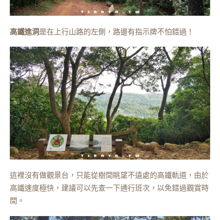
高鐵進洞
是在上行山路的左側，路邊有指示牌不怕錯過！
這裡沒有做觀景台，只能從樹間眺望不遠處的高鐵軌道，由於
高鐵速度極快，建議可以先查一下通行班次，以免錯過觀賞時
間。