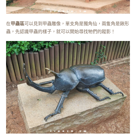
在
甲蟲區
可以見到甲蟲雕像，單支角是獨角仙，兩隻角是鍬形
蟲，先認識甲蟲的樣子，就可以開始尋找牠們的蹤影！