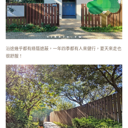
沿途幾乎都有綠蔭遮蔽，一年四季都有人來健行，夏天來走也
很舒服！