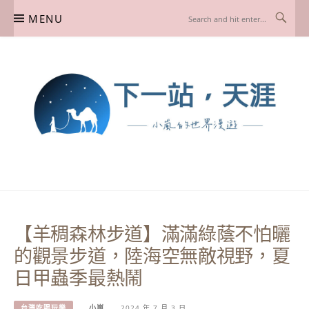
Skip
MENU
to
content
下一站，天涯
我是小嵐，一個懷有流浪魂的任性人媽，喜歡在世界遊走，熱愛從歷史、人文、景
點、美食不同面向深度認識旅行城市，樂於探索人生、同時也享受人生！
【羊稠森林步道】滿滿綠蔭不怕曬
的觀景步道，陸海空無敵視野，夏
日甲蟲季最熱鬧
台灣吃喝玩樂
小嵐
2024 年 7 月 3 日