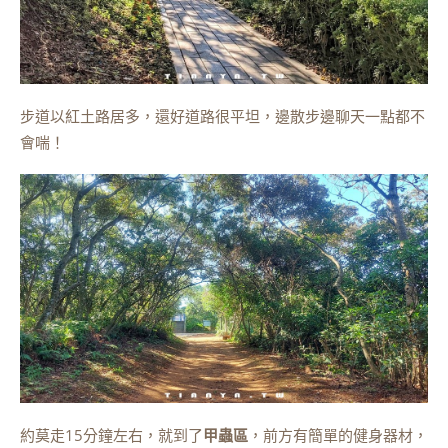
步道以紅土路居多，還好道路很平坦，邊散步邊聊天一點都不
會喘！
約莫走15分鐘左右，就到了
甲蟲區
，前方有簡單的健身器材，