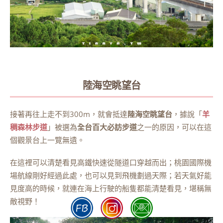
陸海空眺望台
接著再往上走不到300m，就會抵達
陸海空眺望台
，據說「
羊
稠森林步道
」被選為
全台百大必訪步道
之一的原因，可以在這
個觀景台上一覽無遺。
在這裡可以清楚看見高鐵快速從隧道口穿越而出；桃園國際機
場航線剛好經過此處，也可以見到飛機劃過天際；若天氣好能
見度高的時候，就連在海上行駛的船隻都能清楚看見，堪稱無
敵視野！