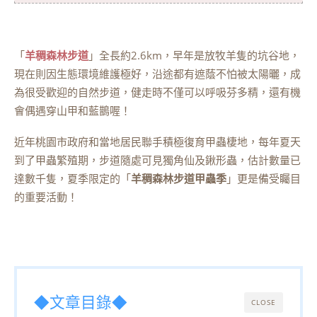
「
羊稠森林步道
」全長約2.6km，早年是放牧羊隻的坑谷地，
現在則因生態環境維護極好，沿途都有遮蔭不怕被太陽曬，成
為很受歡迎的自然步道，健走時不僅可以呼吸芬多精，還有機
會偶遇穿山甲和藍鵲喔！
近年桃園市政府和當地居民聯手積極復育甲蟲棲地，每年夏天
到了甲蟲繁殖期，步道隨處可見獨角仙及鍬形蟲，估計數量已
達數千隻，夏季限定的「
羊稠森林步道甲蟲季
」更是備受矚目
的重要活動！
◆文章目錄◆
CLOSE