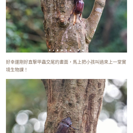
好幸運剛好直擊甲蟲交尾的畫面，馬上把小孩叫過來上一堂實
境生物課！