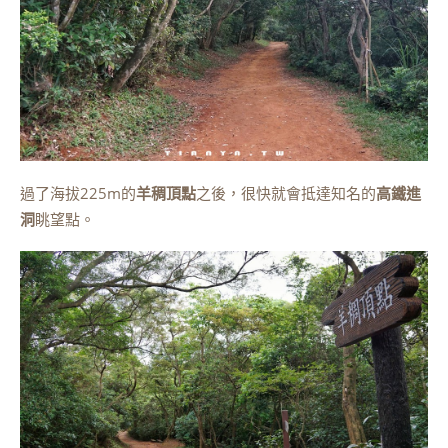
過了海拔225m的
羊稠頂點
之後，很快就會抵達知名的
高鐵進
洞
眺望點。