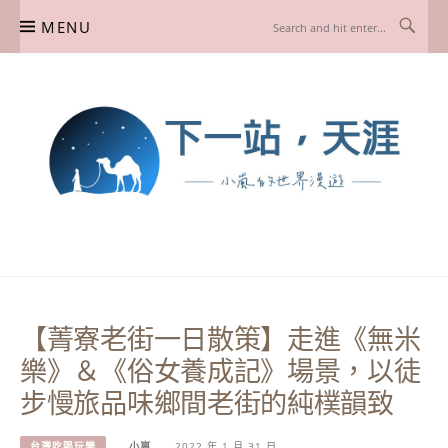
Skip
MENU
to
content
下一站，天涯
我是小嵐，一個懷有流浪魂的任性人媽，喜歡在世界遊走，熱愛從歷史、人文、景
點、美食不同面向深度認識旅行城市，樂於探索人生、同時也享受人生！
【菁寮老街一日散策】走進《無米
樂》＆《俗女養成記》場景，以徒
步慢旅品味鄉間老街的純樸韻致
台灣吃喝玩樂
小嵐
2022 年 1 月 31 日