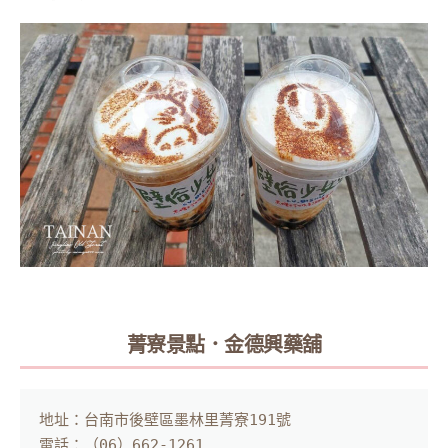
菁寮景點．金德興藥舖
地址：台南市後壁區墨林里菁寮191號

電話：（06）662-1261
