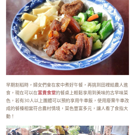
早期割稻時，婦女們會在家中煮好午餐，再挑到田裡給農人進
食，現在可以在
富貴食堂
的餐桌上輕鬆享用到美味的古早味菜
色，若有30人以上團體可以預約享用牛車飯，使用廢棄牛車改
成的餐檯相當符合農村情境，菜色豐富多元，讓人看了食指大
動！