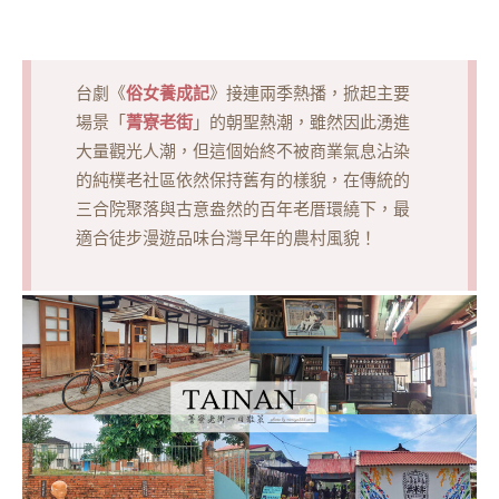
俗女養成記
台劇《
》接連兩季熱播，掀起主要
菁寮老街
場景「
」的朝聖熱潮，雖然因此湧進
大量觀光人潮，但這個始終不被商業氣息沾染
的純樸老社區依然保持舊有的樣貌，在傳統的
三合院聚落與古意盎然的百年老厝環繞下，最
適合徒步漫遊品味台灣早年的農村風貌！