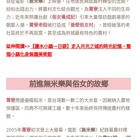
自從電影《
無米樂
》上映後，在地居民興起農村轉型的念頭，
紛紛出錢出力，將農村文化結合觀光，為
菁寮
注入不同的生命
力；近年來熱播台劇《
俗女養成記
》引來大量尋訪戲劇場景的
朝聖人潮，
菁寮老街
被打造成「
後壁俗女村
」，曾經破落的老
社區終於不再寂寞，甚至成為府城最有特色的農村！
延伸閱讀>>
【鹽水小鎮一日遊】走入月光之城的時光記憶，整
個小鎮化身無牆美術館
前進無米樂與俗女的故鄉
菁寮
周邊遍植稻米，是台灣數一數二的大米倉，因被納入農地
保護區，四周不可興建工廠，數十年來始終保持傳統農村的樣
貌。
2005年
菁寮
初次登上大螢幕，電影《
無米樂
》紀錄著農村裡