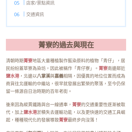
店家/景點資訊
交通資訊
菁寮的過去與現在
清朝時期
菁寮
地區大量種植製作藍染原料的植物「青仔」，居
民紛紛蓋草寮為染坊，因此被稱作「青仔寮」。
菁寮
南邊鄰近
鹽水港
，北邊以
八掌溪
與
嘉義
相隔，因優異的地位位置而成為
商貨往北運輸的中繼站，很早就發展出繁榮的聚落，至今仍保
留一條源自日治時期的百年老街。
後來因為縱貫鐵路與台一線通車，
菁寮
的交通重要性逐漸被取
代，加上
鹽水港
淤積失去運輸功能，以及更快速的交通工具崛
起，種種現代化的發展導致
菁寮
最終步向沒落！