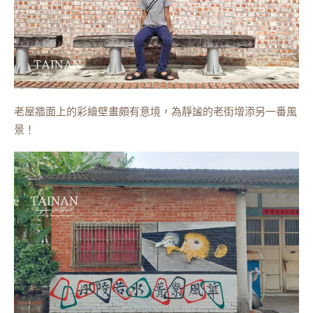
老屋牆面上的彩繪壁畫頗有意境，為靜謐的老街增添另一番風
景！