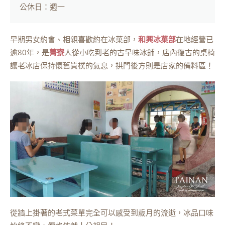
公休日：週一
早期男女約會、相親喜歡約在冰菓部，
和興冰菓部
在地經營已
逾80年，是
菁寮
人從小吃到老的古早味冰鋪，店內復古的桌椅
讓老冰店保持懷舊質樸的氣息，拱門後方則是店家的備料區！
從牆上掛著的老式菜單完全可以感受到歲月的流逝，冰品口味