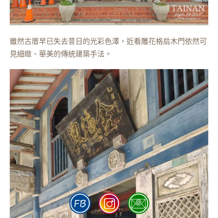
雖然古厝早已失去昔日的光彩色澤，近看雕花格扇木門依然可
見細緻、華美的傳統建築手法。