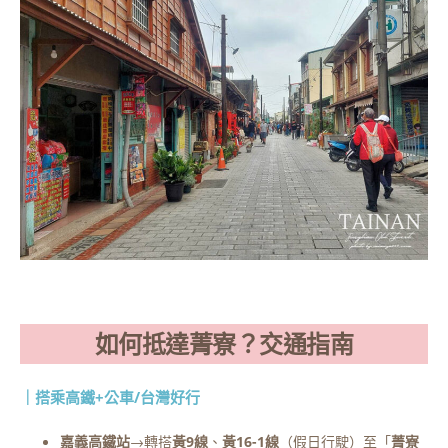
如何抵達菁寮？交通指南
｜搭乘高鐵+公車
/台灣好行
嘉義高鐵站
→轉搭
黃9線
、
黃16-1線
（假日行駛）至「
菁寮