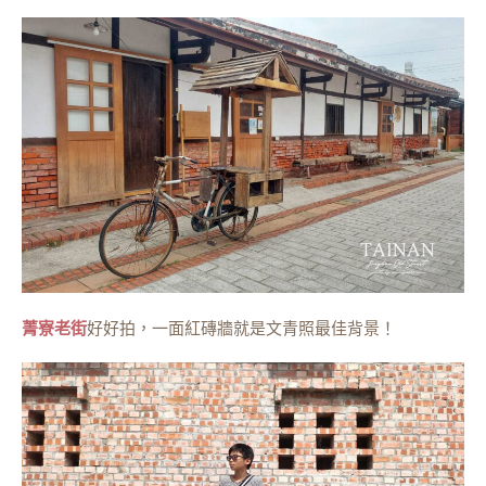
菁寮老街
好好拍，一面紅磚牆就是文青照最佳背景！