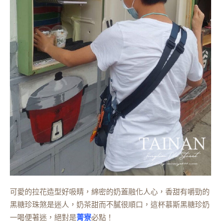
可愛的拉花造型好吸睛，綿密的奶蓋融化人心，香甜有嚼勁的
黑糖珍珠煞是迷人，奶茶甜而不膩很順口，這杯慕斯黑糖珍奶
一喝便著迷，絕對是
菁寮
必點！