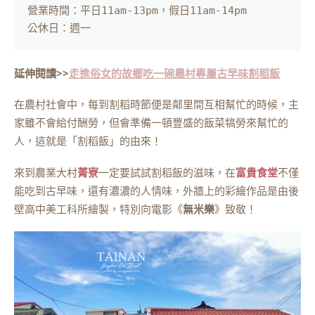
營業時間：平日11am-13pm，假日11am-14pm

公休日：週一
延伸閱讀>>
走進俗女的故鄉吃一碗農村專屬古早味割稻飯
在農村社會中，每到割稻時節便是鄰里間互相幫忙的時候，主
家雖不會給付酬勞，但會準備一頓豐盛的飯菜犒勞來幫忙的
人，這就是「割稻飯」的由來！
來到農業大村
菁寮
一定要試試割稻飯的滋味，在
富貴食堂
不僅
能吃到古早味，還有濃濃的人情味，外牆上的彩繪作品是由後
壁高中美工科所繪製，特別向電影《
無米樂
》致敬！