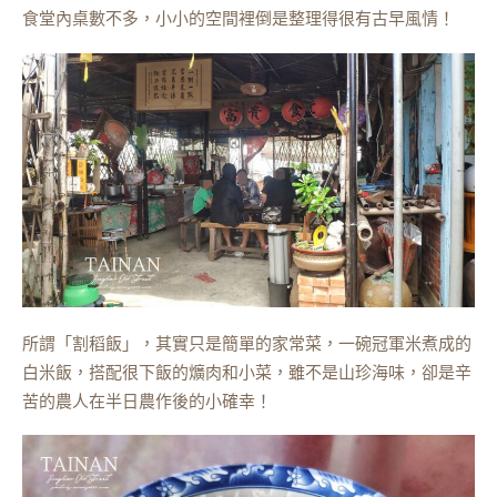
食堂內桌數不多，小小的空間裡倒是整理得很有古早風情！
所謂「割稻飯」，其實只是簡單的家常菜，一碗冠軍米煮成的
白米飯，搭配很下飯的爌肉和小菜，雖不是山珍海味，卻是辛
苦的農人在半日農作後的小確幸！