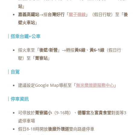
站
」
嘉義高鐵站
→搭
台灣好行
「
關子嶺線
」（假日行駛）至「
後
壁火車站
」
｜搭乘台鐵+公車
搭火車至「
後壁
/
新營
」→轉搭
黃6線
、
黃6-1線
（假日行
駛）至「
菁寮站
」
｜自駕
建議設定Google Map導航至「
無米樂旅遊服務中心
」
｜停車資訊
可停放於
菁寮國小
（9-16時）、
德馨宮
及
富貴食堂
對面等3
處停車場
假日8-18時開放
後廍外環道
雙向路邊停車