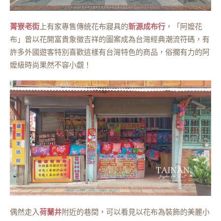
菁寮老街
上有家專售傳統花布寢具的
新源成布行
，「阿嬤花
布」曾以花開富貴象徵吉祥的圖案成為台灣經典潮流符碼，有
許多外國遊客特別喜歡這樣有台灣特色的商品，俗擱有力的阿
嬤級時尚果然不容小覷！
偶然走入
荷蘭井
附近的巷間，可以看見以花布為裝飾的美麗小