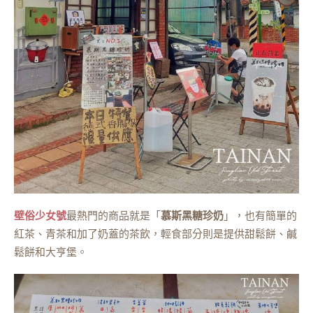
壁俗少女號
最熱門的商品就是「
慕斯黑糖珍奶
」，也有簡單的
紅茶、青茶和加了奶蓋的茶飲，輕食部分則是提供甜鬆餅、鹹
鬆餅和大亨堡。