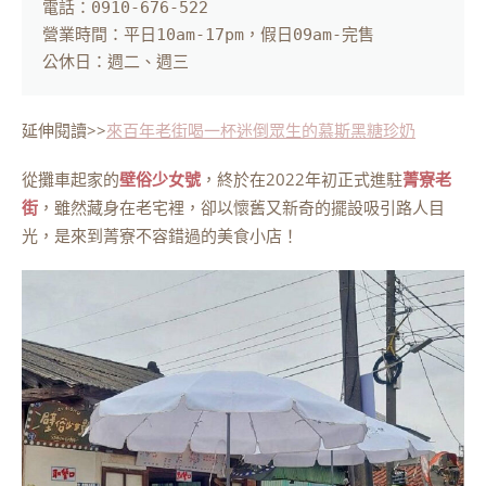
電話：0910-676-522

營業時間：平日10am-17pm，假日09am-完售

公休日：週二、週三
延伸閱讀>>
來百年老街喝一杯迷倒眾生的慕斯黑糖珍奶
從攤車起家的
壁俗少女號
，終於在2022年初正式進駐
菁寮老
街
，雖然藏身在老宅裡，卻以懷舊又新奇的擺設吸引路人目
光，是來到菁寮不容錯過的美食小店！