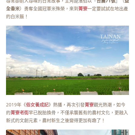
尋常卻耐人尋味的日常故事，主角崑濱伯以「
台農71號
」（
益
全香米
）勇奪全國冠軍米殊榮，來到
菁寮
一定要試試在地出產
的白米飯！
2019年《
俗女養成記
》熱播，再次引發
菁寮
觀光熱潮，如今
的
菁寮老街
早已脫胎換骨，不僅承襲舊有的農村文化，更融入
新式的文創元素，農村新生之後變得更加有趣了！