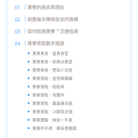
菁寮的過去與現在
前進無米樂與俗女的故鄉
如何抵達菁寮？交通指南
菁寮老街散步慢旅
菁寮美食．富貴食堂
菁寮美食．和興冰果室
菁寮美食．壁俗少女號
菁寮景點．金德興藥舖
菁寮景點．稻稻來
菁寮景點．荷蘭井
菁寮景點．義昌碾米廠
菁寮景點．24節氣步道
菁寮體驗．嫁妝一牛車
菁寮伴手禮．萬味香醬園