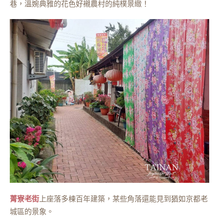
巷，溫婉典雅的花色好襯農村的純樸景緻！
菁寮老街
上座落多棟百年建築，某些角落還能見到猶如京都老
城區的景象。