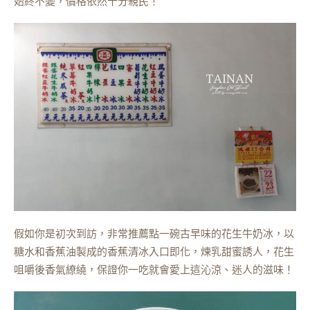
始終不變，價格依然十分親民！
假如你是初次到訪，非常推薦點一碗古早味的花生牛奶冰，以
糖水和香蕉油製成的香蕉清冰入口即化，煉乳甜蜜誘人，花生
咀嚼後香氣繚繞，保證你一吃就會愛上這沁涼、迷人的滋味！