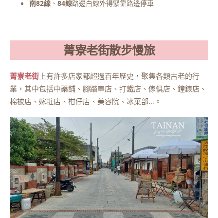
南82線
、
84線
路邊白線外得緊靠路邊停車
菁寮老街散步慢旅
菁寮老街
上有許多店家都超過百年歷史，聚集各類古老的行
業，其中包括中藥舖、腳踏車店、打鐵店、傢俱店、鐘錶店、
棉被店、嫁粧店、柑仔店、美容院、冰菓部…。