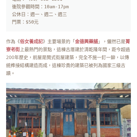
後院參觀時間：10am-17pm

公休日：週一、週二、週三

門票：$50元
作為《
俗女養成記
》主要場景的「
金德興藥舖
」，儼然已是
菁
寮老街
上最熱門的景點，這棟古厝建於清乾隆年間，距今超過
200年歷史，前屋是閩式街屋建築，完全不施一釘一鉚，以傳
統榫接結構建造而成，這棟珍貴的建築已被列為國家三級古
蹟。