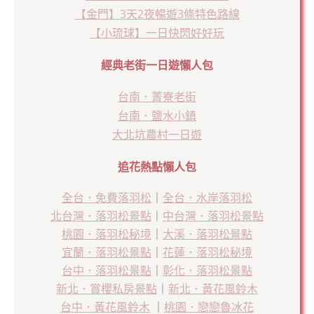
【金門】3天2夜暢遊3條特色路線
【小琉球】一日快閃好好玩
經典老街一日遊懶人包
台南．菁寮老街
台南．鹽水小鎮
大北坑農村一日遊
追花熱點懶人包
全台．免費落羽松
｜
全台．水岸落羽松
北台灣．落羽松景點
｜
中台灣．落羽松景點
桃園．落羽松秘境
｜
大溪．落羽松景點
宜蘭．落羽松景點
｜
花蓮．落羽松秘境
台中．落羽松景點
｜
彰化．落羽松景點
新北．賞櫻私房景點
｜
新北．黃花風鈴木
台中．黃花風鈴木
｜
桃園．戀戀魯冰花