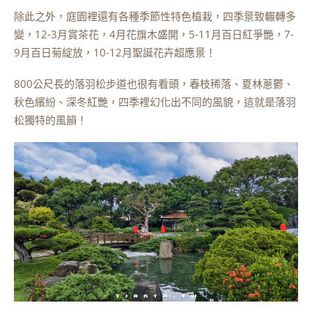
除此之外，庭園裡還有各種季節性特色植栽，四季景致輾轉多
變，12-3月賞茶花，4月花旗木盛開，5-11月百日紅爭艷，7-
9月百日菊綻放，10-12月聖誕花卉超應景！
800公尺長的落羽松步道也很有看頭，春枝稀落、夏林蔥鬱、
秋色繽紛、深冬紅艷，四季裡幻化出不同的風貌，這就是落羽
松獨特的風韻！