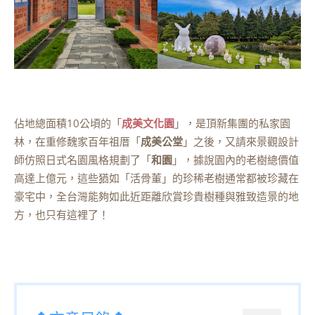
佔地總面積10公頃的「
成美文化園
」，是頂新集團的私家園
林，在重修魏家百年祖厝「
成美公堂
」之後，又請來景觀設計
師仿照日式名園風格規劃了「
和園
」，據說園內的老樹總價值
高達上億元，這些猶如「活骨董」的珍稀老樹通常都被珍藏在
豪宅中，全台灣能夠如此近距離欣賞珍貴樹種與雅致造景的地
方，也只有這裡了！