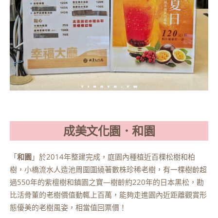
成美文化園．和園
「
和園
」於2014年整建完成，庭園內種植近百棵松樹和柏
樹，小橋流水人造池周圍圍繞著數株珍稀老樹，有一棵樹齡超
過550年的紫檀樹和鎮園之寶—樹齡約220年的日本黑松，勘
比活骨董的老樹價值動輒上百萬，能夠走進園內近距離觀賞形
態優美的老樹風姿，相當值回票價！