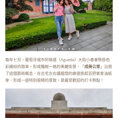
每年七月，葡萄牙城市阿格達（Agueda）大街小巷會懸掛色
彩繽紛的雨傘，形成獨樹一格的美麗街景，「
成美公堂
」沿用
了這個藝術概念，在古宅左右護龍間的廊道掛起百把客家油紙
傘，形成一道特別吸睛的景致，是最受歡迎的打卡熱點！