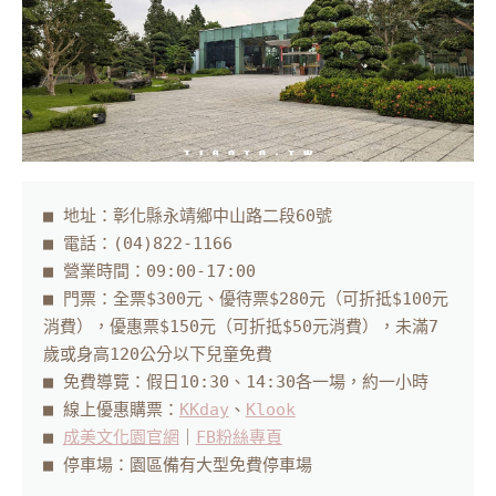
■ 地址：彰化縣永靖鄉中山路二段60號

■ 電話：
(04)822-1166
■ 營業時間：09:00-17:00

■ 門票：全票$300元、優待票$280元（可折抵$100元
消費），優惠票$150元（可折抵$50元消費），未滿7
歲或身高120公分以下兒童免費

■ 免費導覽：假日10:30、14:30各一場，約一小時

■ 線上優惠購票：
KKday
、
Klook
■ 
成美文化園官網
｜
FB粉絲專頁
■ 停車場：園區備有大型免費停車場