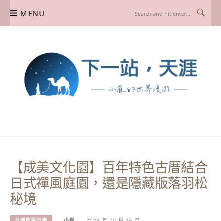
Skip
MENU
to
content
下一站，天涯
我是小嵐，一個懷有流浪魂的任性人媽，喜歡在世界遊走，熱愛從歷史、人文、景
點、美食不同面向深度認識旅行城市，樂於探索人生、同時也享受人生！
【成美文化園】百年特色古厝結合
日式禪風庭園，還是隱藏版落羽松
秘境
台灣吃喝玩樂
小嵐
2024 年 10 月 16 日