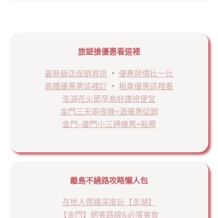
旅遊搶優惠看這裡
最新飯店促銷資訊
．
優惠房價比一比
高鐵優惠票這裡訂
．
租車優惠這裡看
澎湖花火節早鳥好康撿便宜
金門三天兩夜機+酒優惠促銷
金門–廈門小三通機票+船票
離島不繞路攻略懶人包
在地人帶路深度玩【澎湖】
【金門】網美路線&必嚐美食