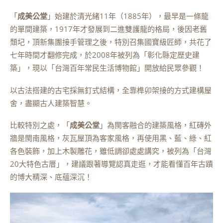
「
成美公堂
」始建於清光緒11年（1885年），最早是一條龍
的單間建築，1917年才發展到二進雙護龍的格局，後因老舊
頹圮，頂新集團接手管理之後，特別召集國寶級匠師，共花了
七年時間才翻修完成，於2008年被列為「彰化縣定歷史建
築」，現以「台灣百年常民生活博物館」開放給民眾參觀！
以古法搭建的古宅採無釘式結構，全靠榫卯架接的方式建構屋
舍，盡顯古人建築智慧。
比較特別之處，「
成美公堂
」為閩客融合的建築風格，紅磚外
牆是閩南風格，灰瓦屋頂為客家風格，再使用黑、藍、綠、紅
各色裝飾，加上木製雕花，雖低調卻處處講究，被列為「台灣
20大特色古厝」，建議跟著導覽認真走逛，才能看懂百年古蹟
的博大精深、底蘊深沉！