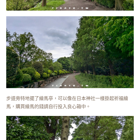
步道旁特地擺了繪馬亭，可以像在日本神社一樣掛起祈福繪
馬，購買繪馬的錢請自行投入良心箱中。