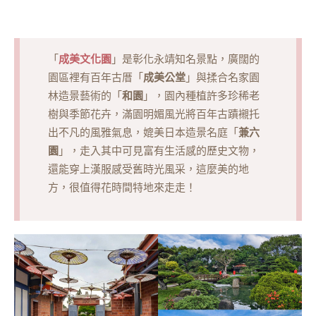
成美文化園
「
」是彰化永靖知名景點，廣闊的
成美公堂
園區裡有百年古厝「
」與揉合名家園
和園
林造景藝術的「
」，園內種植許多珍稀老
樹與季節花卉，滿園明媚風光將百年古蹟襯托
兼六
出不凡的風雅氣息，媲美日本造景名庭「
園
」，走入其中可見富有生活感的歷史文物，
還能穿上漢服感受舊時光風采，這麼美的地
方，很值得花時間特地來走走！