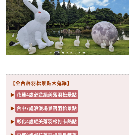
【全台落羽松景點大蒐羅】
▶
花蓮4處必遊絕美落羽松景點
▶
台中7處浪漫場景落羽松景點
▶
彰化4處絕美落羽松打卡熱點