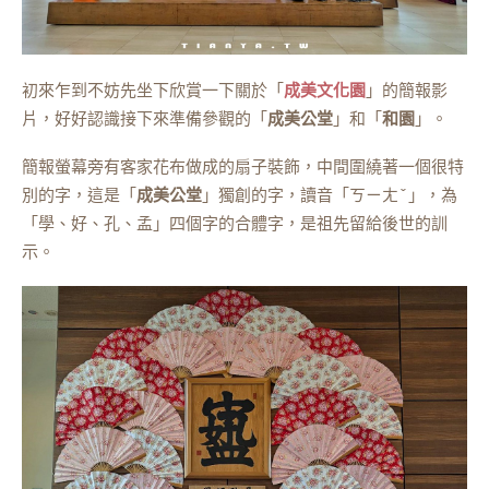
初來乍到不妨先坐下欣賞一下關於「
成美文化園
」的簡報影
片，好好認識接下來準備參觀的「
成美公堂
」和「
和園
」。
簡報螢幕旁有客家花布做成的扇子裝飾，中間圍繞著一個很特
別的字，這是「
成美公堂
」獨創的字，讀音「ㄎㄧㄤˇ」，為
「學、好、孔、孟」四個字的合體字，是祖先留給後世的訓
示。