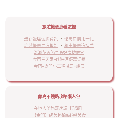
旅遊搶優惠看這裡
最新飯店促銷資訊
．
優惠房價比一比
高鐵優惠票這裡訂
．
租車優惠這裡看
澎湖花火節早鳥好康撿便宜
金門三天兩夜機+酒優惠促銷
金門–廈門小三通機票+船票
離島不繞路攻略懶人包
在地人帶路深度玩【澎湖】
【金門】網美路線&必嚐美食