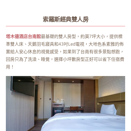
索羅斯經典雙人房
塔木德酒店台南館
最基礎的雙人房型，約莫7坪大小，提供標
準雙人床、天鵝羽毛寢具和43吋Led電視，大地色系素雅的佈
置給人安心休息的視覺感受，如果到了台南有很多景點想跑，
回房只為了洗澡、睡覺，選擇小坪數房型正好可以省下住宿費
用！