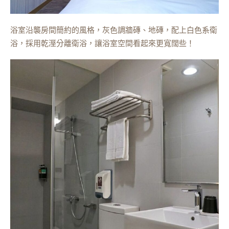
浴室沿襲房間簡約的風格，灰色調牆磚、地磚，配上白色系衛
浴，採用乾溼分離衛浴，讓浴室空間看起來更寬闊些！