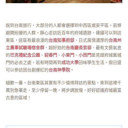
說到台南旅行，大部分的人都會選擇到中西區或安平區，若想
避開紛擾的人群，靜心走訪近百年的府城遺跡，建議可以到訪
東區，這區有最浪漫的
台南知事府邸
、日式風情濃厚的
台南州
立農事試驗場宿舍群
、超好拍的
台南廳長官邸
、最有文藝氣息
的
巴克禮紀念公園
、
迎春門
、
小東門
、
小西門
是見證府城舊城
門的必去之處，若有時間再到
成功大學
回味學生生活，假日還
可以參訪因台劇爆紅的
台南神學院
。
細數一番，台南東區其實有不少值得拜訪的景點，來到這裡千
萬別急著走，至少停留一晚，將步調放慢，好好認識府城最富
古意的區域！