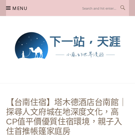
Skip
MENU
to
content
下一站，天涯
我是小嵐，一個懷有流浪魂的任性人媽，喜歡在世界遊走，熱愛從歷史、人文、景
點、美食不同面向深度認識旅行城市，樂於探索人生、同時也享受人生！
【台南住宿】塔木德酒店台南館｜
探尋人文府城在地深度文化，高
CP值平價優質住宿環境，親子入
住首推帳篷家庭房