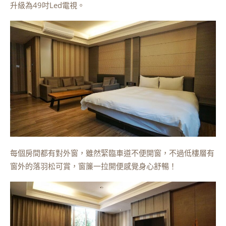
升級為49吋Led電視。
每個房間都有對外窗，雖然緊臨車道不便開窗，不過低樓層有
窗外的落羽松可賞，窗簾一拉開便感覺身心舒暢！