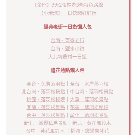
【金門】3天2夜暢遊3條特色路線
【小琉球】一日快閃好好玩
經典老街一日遊懶人包
台南．菁寮老街
台南．鹽水小鎮
大北坑農村一日遊
追花熱點懶人包
全台．免費落羽松
｜
全台．水岸落羽松
北台灣．落羽松景點
｜
中台灣．落羽松景點
桃園．落羽松秘境
｜
大溪．落羽松景點
宜蘭．落羽松景點
｜
花蓮．落羽松秘境
台中．落羽松景點
｜
彰化．落羽松景點
新北．賞櫻私房景點
｜
新北．黃花風鈴木
台中．黃花風鈴木
｜
桃園．戀戀魯冰花