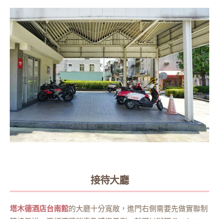
接待大廳
塔木德酒店台南館
的大廳十分寬敞，進門右側需要先做實聯制