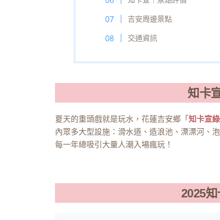
吉安周邊景點
交通資訊
知卡
夏天的重頭戲就是玩水，花蓮吉安鄉「
知卡宣綠
內眾多大型設施：滑水道、造浪池、漂漂河、泡
每一年總吸引大量人潮入場瘋玩！
202