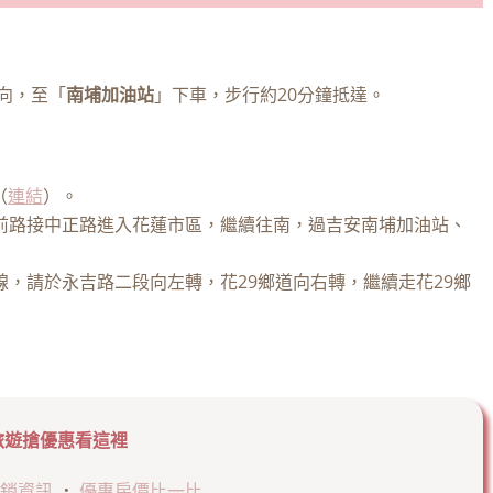
向，至「
南埔加油站
」下車，步行約20分鐘抵達。
（
連結
）。
前路接中正路進入花蓮市區，繼續往南，過吉安南埔加油站、
，請於永吉路二段向左轉，花29鄉道向右轉，繼續走花29鄉
旅遊搶優惠看這裡
銷資訊
．
優惠房價比一比