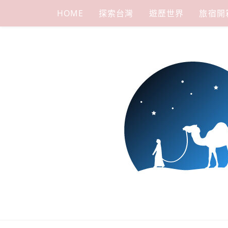
Skip
HOME
探索台灣
遊歷世界
旅宿開
to
content
下一站，天
我是小嵐，一個懷有流浪魂的任性人媽，喜歡在世界遊走，