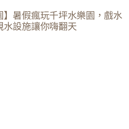
園】暑假瘋玩千坪水樂園，戲水
親水設施讓你嗨翻天