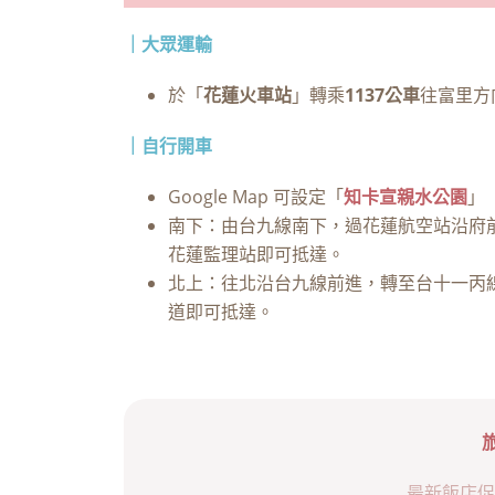
｜大眾運輸
於「
花蓮火車站
」轉乘
1137公車
往富里方
｜自行開車
Google Map 可設定「
知卡宣親水公園
」
南下：由台九線南下，過花蓮航空站沿府
花蓮監理站即可抵達。
北上：往北沿台九線前進，轉至台十一丙線
道即可抵達。
最新飯店促