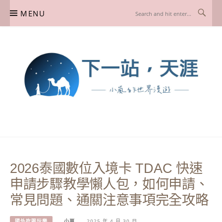
Skip
MENU
to
content
下一站，天涯
我是小嵐，一個懷有流浪魂的任性人媽，喜歡在世界遊走，熱愛從歷史、人文、景
點、美食不同面向深度認識旅行城市，樂於探索人生、同時也享受人生！
2026泰國數位入境卡 TDAC 快速
申請步驟教學懶人包，如何申請、
常見問題、通關注意事項完全攻略
國外吃喝玩樂
小嵐
2025 年 4 月 30 日