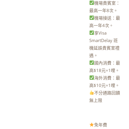
機場貴賓室：
最高一年8次。
機場接送：最
高一年4次。
享Visa
SmartDelay 班
機延誤貴賓室禮
遇。
國內消費：最
高$18元=1哩。
海外消費：最
高$10元=1哩。
不分通路回饋
無上限
免年費