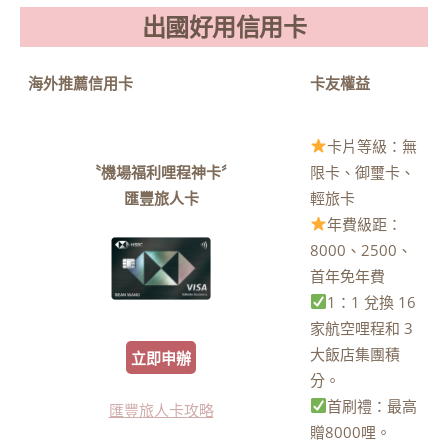
出國好用信用卡
海外推薦信用卡
卡友權益
卡片等級：無
〝機場福利哩程神卡〞
限卡、御璽卡、
匯豐旅人卡
輕旅卡
年費級距：
8000、2500、
首年免年費
1：1 兌換 16
家航空哩程和 3
大飯店集團積
立即申辦
分。
首刷禮：最高
匯豐旅人卡攻略
贈8000哩。