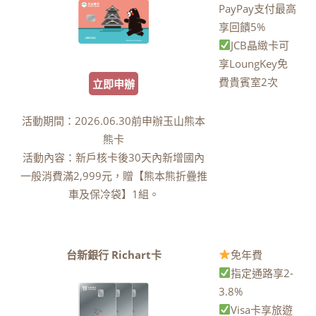
PayPay支付最高
享回饋5%
JCB晶緻卡可
享LoungKey免
費貴賓室2次
立即申辦
活動期間：2026.06.30前申辦玉山熊本
熊卡
活動內容：新戶核卡後30天內新增國內
一般消費滿2,999元，贈【熊本熊折疊推
車及保冷袋】1組。
台新銀行 Richart卡
免年費
指定通路享2-
3.8%
Visa卡享旅遊