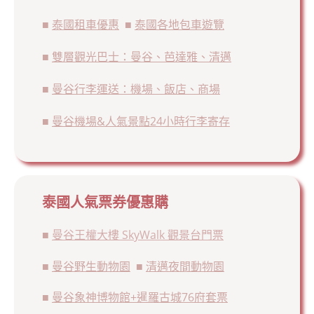
■
泰國租車優惠
■
泰國各地包車遊覽
■
雙層觀光巴士：曼谷、芭達雅、清邁
■
曼谷行李運送：機場、飯店、商場
■
曼谷機場&人氣景點24小時行李寄存
泰國人氣票券優惠購
■
曼谷王權大樓 SkyWalk 觀景台門票
■
曼谷野生動物園
■
清邁夜間動物園
■
曼谷象神博物館+暹羅古城76府套票