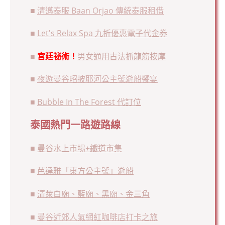
■
清邁泰服 Baan Orjao 傳統泰服租借
■
Let's Relax Spa 九折優惠電子代金券
■
宮廷祕術！
男女通用古法抓龍筋按摩
■
夜遊曼谷昭披耶河公主號遊船饗宴
■
Bubble In The Forest 代訂位
泰國熱門一路遊路線
■
曼谷水上市場+鐵道市集
■
芭達雅「東方公主號」遊船
■
清萊白廟、藍廟、黑廟、金三角
■
曼谷近郊人氣網紅咖啡店打卡之旅