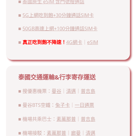
■
泰國原生 eSIM 含門號贈通話
■
5G上網吃到飽+30分鐘通話SIM卡
■
50GB高速上網+100分鐘通話SIM卡
■
真正
吃到飽
不降速！
4G網卡
｜
eSIM
泰國交通運輸&行李寄存運送
■ 搜優惠機票：
曼谷
｜
清邁
｜
普吉島
■ 曼谷BTS空鐵：
兔子卡
｜
一日通票
■ 機場共乘巴士：
素萬那普
｜
普吉島
■ 機場接駁：
素萬那普
｜
廊曼
｜
清邁