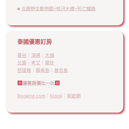
■
北碧野生動物園+桂河大橋+死亡鐵路
泰國優惠訂房
曼谷
｜
清邁
｜
大城
北碧
｜
考艾
｜
華欣
芭達雅
｜
蘇美島
｜
普吉島
優惠房價比一比
Booking.com
｜
Klook
｜
易遊網