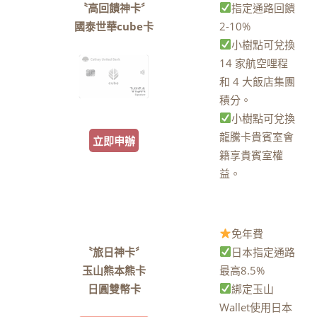
〝高回饋神卡〞
指定通路回饋
國泰世華cube卡
2-10%
小樹點可兌換
14 家航空哩程
和 4 大飯店集團
積分。
小樹點可兌換
龍騰卡貴賓室會
立即申辦
籍享貴賓室權
益。
免年費
〝旅日神卡〞
日本指定通路
玉山熊本熊卡
最高8.5%
日圓雙幣卡
綁定玉山
Wallet使用日本