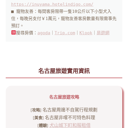
https://inuyama.hotelindigo.com/
■ 寵物友善：每間客房限帶一隻10公斤以下小型犬入
住，每晚另支付￥1萬元，寵物友善客房數量有限需事先
搜尋房價：
agoda
｜
Trip.com
｜
Klook
｜
易遊網
名古屋旅遊實用資訊
名古屋旅遊攻略
名古屋周邊不自駕行程規劃
[
攻略
]
名古屋非嚐不可特色料理
[
美食
]
犬山城下町和服租借
[
體驗
]