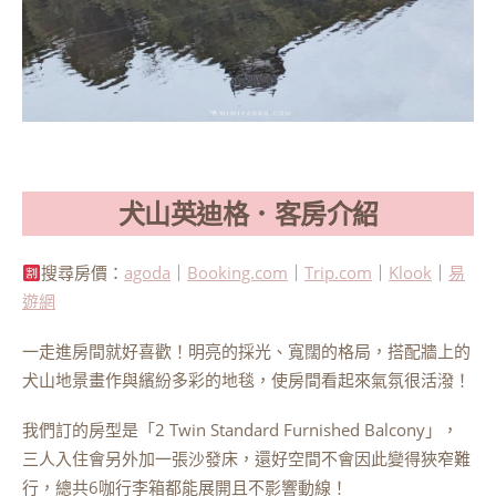
犬山英迪格．客房介紹
搜尋房價：
agoda
｜
Booking.com
｜
Trip.com
｜
Klook
｜
易
遊網
一走進房間就好喜歡！明亮的採光、寬闊的格局，搭配牆上的
犬山地景畫作與繽紛多彩的地毯，使房間看起來氣氛很活潑！
我們訂的房型是「2 Twin Standard Furnished Balcony」，
三人入住會另外加一張沙發床，還好空間不會因此變得狹窄難
行，總共6咖行李箱都能展開且不影響動線！