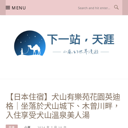
Skip
MENU
to
content
下一站，天涯
我是小嵐，一個懷有流浪魂的任性人媽，喜歡在世界遊走，熱愛從歷史、人文、景
點、美食不同面向深度認識旅行城市，樂於探索人生、同時也享受人生！
【日本住宿】犬山有樂苑花園英迪
格｜坐落於犬山城下、木曾川畔，
入住享受犬山溫泉美人湯
日本
小嵐
2024 年 7 月 10 日