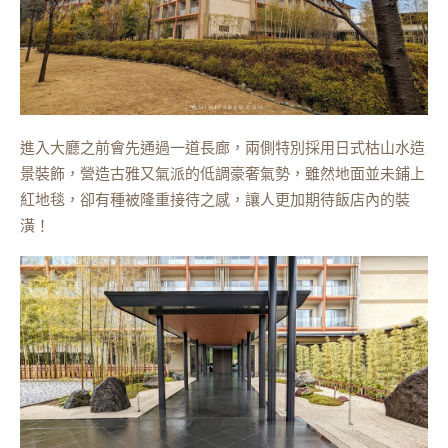
進入大廳之前會先通過一道長廊，兩側特別採用日式枯山水造
景裝飾，營造古雅又氣派的低調豪奢氣勢，雖然地面並未鋪上
紅地毯，卻有種被隆重接待之感，讓人更加期待飯店內的裝
潢！