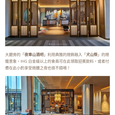
大廳旁的「
夜車山酒吧
」利用典雅的燈飾融入「
犬山祭
」的燈
籠意象，IHG 白金級以上的會員可在此領取迎賓飲料，或者付
費在此小酌享受微醺之夜也很不錯唷！