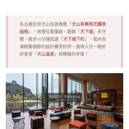
犬山有樂苑花園英
名古屋近郊犬山住宿推薦「
迪格
犬下城
」，地理位置優越，面朝「
」天守
犬下城下町
閣，散步10分鐘抵達「
」，館內充
滿輕奢細節的設計備受好評，值得入住一晚好
犬山溫泉
好享受「
」與精緻的早餐！