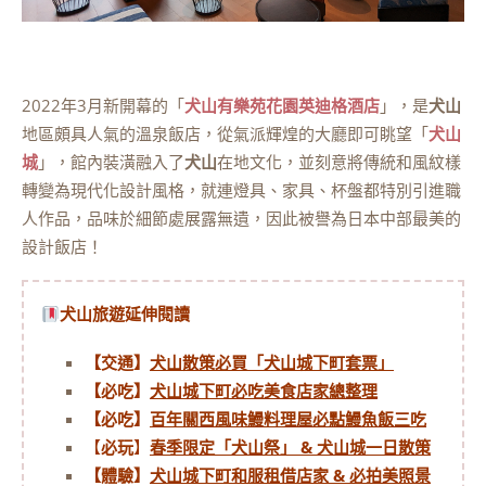
2022年3月新開幕的「
犬山有樂苑花園英迪格酒店
」，是
犬山
地區頗具人氣的溫泉飯店，從氣派輝煌的大廳即可眺望「
犬山
城
」，館內裝潢融入了
犬山
在地文化，並刻意將傳統和風紋樣
轉變為現代化設計風格，就連燈具、家具、杯盤都特別引進職
人作品，品味於細節處展露無遺，因此被譽為日本中部最美的
設計飯店！
犬山旅遊延伸閱讀
【交通】
犬山散策必買「犬山城下町套票」
【必吃】
犬山城下町必吃美食店家總整理
【必吃】
百年關西風味鰻料理屋必點鰻魚飯三吃
【
必玩
】
春季限定「犬山祭」 & 犬山城一日散策
【體驗】
犬山城下町和服租借店家 & 必拍美照景