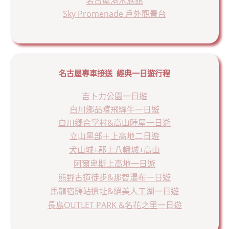
名古屋港水族館
Sky Promenade 戶外觀景台
名古屋專車接送 經典一日遊行程
吉卜力公園一日遊
白川鄉品嚐飛驒牛一日遊
白川鄉合掌村&高山陣屋一日遊
立山黑部＋上高地二日遊
犬山城+郡上八幡城+高山
阿爾卑斯上高地一日遊
熊野古道徒步&那智瀑布一日遊
馬龍宿驛站遺址&絕美人工湖一日遊
長島OUTLET PARK &名花之里一日遊