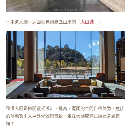
一走進大廳，迎面就見到矗立山頂的「
犬山城
」！
整個大廳是做開敞式設計，挑高、寬闊的空間自帶氣勢，連排
的落地窗引入戶外光源與景致，坐在大廳感覺已經置身風景
裡！