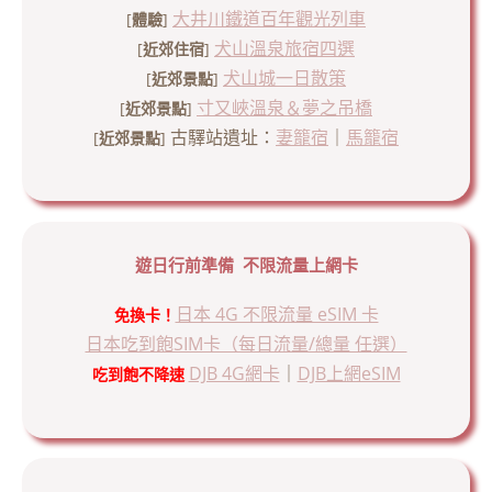
大井川鐵道百年觀光列車
[
體驗
]
犬山溫泉旅宿四選
[
近郊住宿
]
犬山城一日散策
[
近郊景點
]
寸又峽溫泉＆夢之吊橋
[
近郊景點
]
古驛站遺址：
妻籠宿
｜
馬籠宿
[
近郊景點
]
遊日行前準備 不限流量上網卡
日本 4G 不限流量 eSIM 卡
免換卡！
日本吃到飽SIM卡（每日流量/總量 任選）
DJB 4G網卡
｜
DJB上網eSIM
吃到飽
不降速