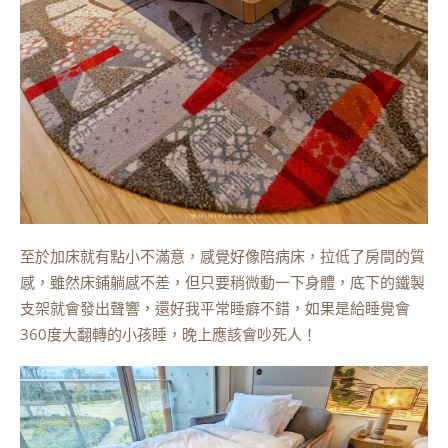
至於加床就有點小不滿意，感覺好像陪病床，拉低了房間的質
感，雖然床鋪躺感不差，但只要稍微動一下身體，底下的鐵製
支架就會發出聲響，還好我平常睡癖不錯，如果是給睡覺會
360度大翻轉的小孩睡，晚上應該會吵死人！