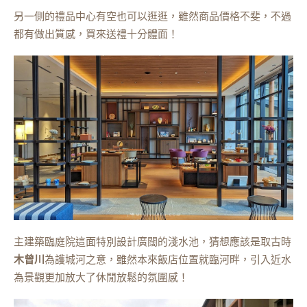
另一側的禮品中心有空也可以逛逛，雖然商品價格不斐，不過
都有做出質感，買來送禮十分體面！
主建築臨庭院這面特別設計廣闊的淺水池，猜想應該是取古時
木曾川
為護城河之意，雖然本來飯店位置就臨河畔，引入近水
為景觀更加放大了休閒放鬆的氛圍感！