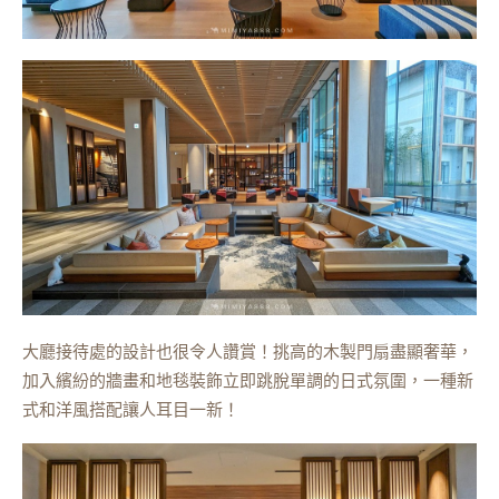
大廳接待處的設計也很令人讚賞！挑高的木製門扇盡顯奢華，
加入繽紛的牆畫和地毯裝飾立即跳脫單調的日式氛圍，一種新
式和洋風搭配讓人耳目一新！