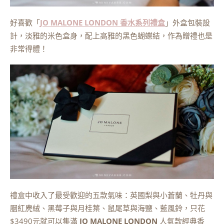
好喜歡「
JO MALONE LONDON 香水系列禮盒
」外盒包裝設
計，淡雅的米色盒身，配上高雅的黑色蝴蝶結，作為贈禮也是
非常得體！
禮盒中收入了最受歡迎的五款氣味：英國梨與小蒼蘭、牡丹與
胭紅麂絨、黑莓子與月桂葉、鼠尾草與海鹽、藍風鈴，只花
$3490元就可以集滿
JO MALONE LONDON
人氣款經典香