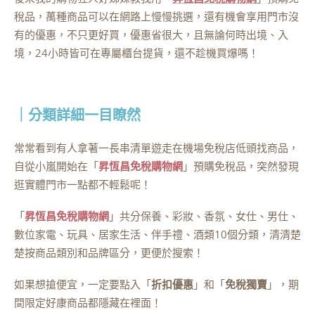
稅品，萬種商品可以在網路上慢慢挑選，還有機會享用門市沒
有的優惠，不只更好買，優惠省很大，且無論何時出境、入
境，24小時皆可在專屬櫃台提貨，還不趁機買爆嗎！
｜分類詳細一目瞭然
常常看到有人拿著一長串清單遊走在機場免稅店低頭找商品，
自從小嵐開始在「
昇恆昌免稅購物網
」預購免稅品，突然發現
逛實體門市一點都不輕鬆呢！
「
昇恆昌免稅購物網
」共分保養、彩妝、香氛、女仕、男仕、
數位家電、玩具、居家生活、伴手禮、酒類10個分類，清清楚
楚按商品類別和品牌區分，更便於搜索！
如果想搶便宜，一定要點入「
折扣優惠
」和「
免稅獨賣
」，期
間限定好康商品都隱藏在裡面！