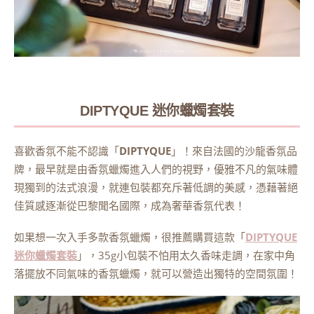
DIPTYQUE 迷你蠟燭套裝
喜歡香氛不能不認識「
DIPTYQUE
」！來自法國的沙龍香氛品
牌，最早就是由香氛蠟燭進入人們的視野，優雅不凡的氣味體
現獨到的法式浪漫，就連包裝都充斥著低調的美感，憑藉著絕
佳質感逐漸從巴黎聞名國際，成為奢華香氛代表！
如果想一次入手多款香氛蠟燭，很推薦購買這款「
DIPTYQUE
迷你蠟燭套裝
」，35g小包裝不怕用太久香味走調，在家中角
落擺放不同氣味的香氛蠟燭，就可以營造出獨特的空間氛圍！