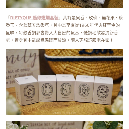
「
DIPTYQUE 迷你蠟燭套裝
」共有漿果香、玫瑰、無花果、晚
香玉、含羞草五款香氛，其中甚至有從1960年代火紅至今的
氣味，每款香調都會帶入大自然的氣息，低調地散發清新香
氣，置身其中能感覺溫暖而放鬆，讓人更想舒服宅在家！