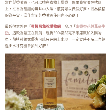
當作髮香噴霧，也可以噴在衣物上增香，偶爾我會噴在枕頭
上，在香香甜甜的氣味中入睡，感覺可以做個好夢，因為價格
頗為平實，當作空間芳香噴霧使用也不心疼！
最近很意外在「
昇恆昌免稅購物網
」發現「
幽香杏花與燕麥牛
奶
」這款香氛正在促銷，現折30%當然毫不考慮就加入購物
車，像這種獨家優惠可能只在網上出現，一定要時不時上官網
巡田水才有機會搶到好康！