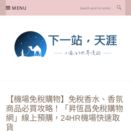
Skip
MENU
to
content
下一站，天涯
我是小嵐，一個懷有流浪魂的任性人媽，喜歡在世界遊走，熱愛從歷史、人文、景
點、美食不同面向深度認識旅行城市，樂於探索人生、同時也享受人生！
【機場免稅購物】免稅香水、香氛
商品必買攻略！「昇恆昌免稅購物
網」線上預購，24HR機場快速取
貨