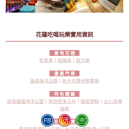
花蓮吃喝玩樂實用資訊
當 地 交 通
租單車
｜
租機車
｜
租汽車
優 惠 門 票
遠雄海洋公園
｜
新光兆豐休閒農場
特 色 體 驗
夜宿遠雄海洋公園
｜
秀姑巒溪泛舟
｜
遊艇賞鯨
｜
立川漁場
摸蜆
在 地 導 覽