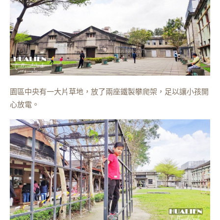
園區中央有一大片草地，放了兩座鐵製攀爬架，足以讓小孩開
心放電。