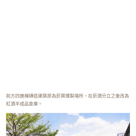
前方四連棟磚造建築原為菸葉燻製場所，在菸酒分立之後改為
紅酒半成品倉庫。