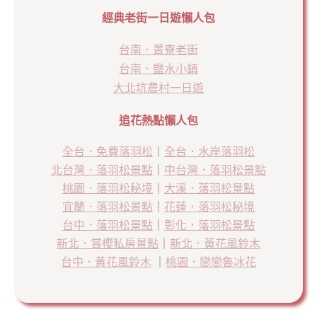
經典老街一日遊懶人包
台南．菁寮老街
台南．鹽水小鎮
大北坑農村一日遊
追花熱點懶人包
全台．免費落羽松
｜
全台．水岸落羽松
北台灣．落羽松景點
｜
中台灣．落羽松景點
桃園．落羽松秘境
｜
大溪．落羽松景點
宜蘭．落羽松景點
｜
花蓮．落羽松秘境
台中．落羽松景點
｜
彰化．落羽松景點
新北．賞櫻私房景點
｜
新北．黃花風鈴木
台中．黃花風鈴木
｜
桃園．戀戀魯冰花