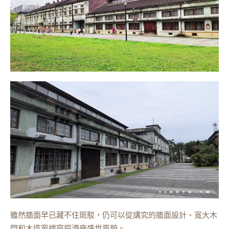
雖然牆面早已藏不住斑駁，仍可以從講究的牆面設計、寬大木
門和木造窗櫺窺探酒廠盛世風貌。