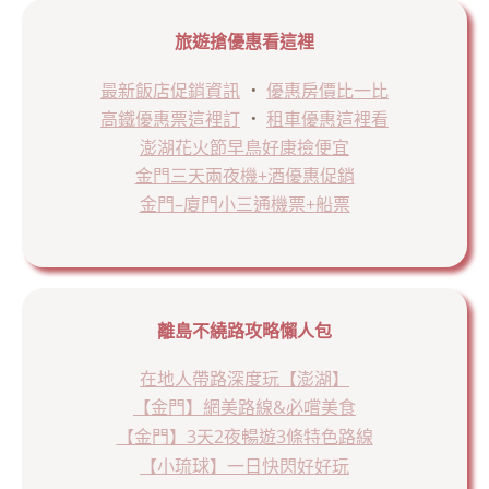
旅遊搶優惠看這裡
最新飯店促銷資訊
．
優惠房價比一比
高鐵優惠票這裡訂
．
租車優惠這裡看
澎湖花火節早鳥好康撿便宜
金門三天兩夜機+酒優惠促銷
金門–廈門小三通機票+船票
離島不繞路攻略懶人包
在地人帶路深度玩【澎湖】
【金門】網美路線&必嚐美食
【金門】3天2夜暢遊3條特色路線
【小琉球】一日快閃好好玩