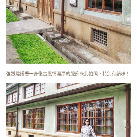
強烈建議著一身復古風情濃厚的服飾來此拍照，特別有韻味！