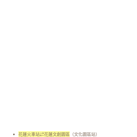
花蓮火車站⇄花蓮文創園區
（文化園區站）