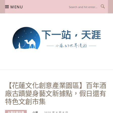
Skip
MENU
to
content
下一站，天涯
我是小嵐，一個懷有流浪魂的任性人媽，喜歡在世界遊走，熱愛從歷史、人文、景
點、美食不同面向深度認識旅行城市，樂於探索人生、同時也享受人生！
【花蓮文化創意產業園區】百年酒
廠古蹟變身藝文新據點，假日還有
特色文創市集
台灣吃喝玩樂
小嵐
2025 年 8 月 8 日