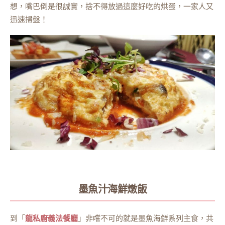
想，嘴巴倒是很誠實，捨不得放過這麼好吃的烘蛋，一家人又
迅速掃盤！
墨魚汁海鮮燉飯
到「
龍私廚義法餐廳
」非嚐不可的就是墨魚海鮮系列主食，共