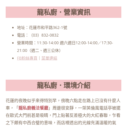
龍私廚．營業資訊
地址：花蓮市和平路362-1號
電話：（03）832-0832
營業時間：11:30-14:00 週六週日12:00-14:00／17:30-
21:00（週二、週三公休）
FB粉絲專頁
｜
菜單連結
龍私廚．環境介紹
花蓮的夜晚似乎來得特別早，傍晚六點走在路上已沒有什麼人
車，「
龍私廚義法餐廳
」周邊很安靜，一架英倫風電話亭被擺
在歐式大門前甚是吸睛，門上貼著反差極大的大紅春聯，乍看
之下頗有中西合璧的意味，而店裡透出的光線充滿溫暖的氣