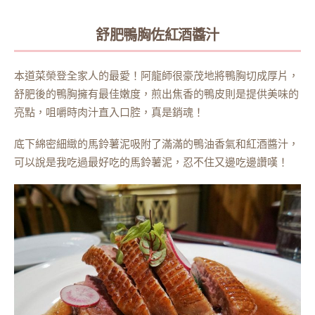
舒肥鴨胸佐紅酒醬汁
本道菜榮登全家人的最愛！阿龍師很豪茂地將鴨胸切成厚片，
舒肥後的鴨胸擁有最佳嫩度，煎出焦香的鴨皮則是提供美味的
亮點，咀嚼時肉汁直入口腔，真是銷魂！
底下綿密細緻的馬鈴薯泥吸附了滿滿的鴨油香氣和紅酒醬汁，
可以說是我吃過最好吃的馬鈴薯泥，忍不住又邊吃邊讚嘆！