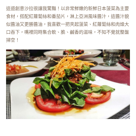
這道創意沙拉很讓我驚豔！以非常鮮嫩的新鮮日本菠菜為主要
食材，搭配紅蘿蔔絲和番茄片，淋上亞洲風味醬汁，這醬汁貌
似醬油又更勝醬油，我喜歡一把夾起菠菜、紅蘿蔔絲和肉燥大
口吞下，嘴裡同時集合軟、脆、鹹香的滋味，不知不覺就整盤
掃空！