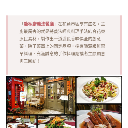
龍私廚義法餐廳
「
」在花蓮市區享有盛名，主
廚最厲害的就是將義法經典料理手法結合花東
原民素材，製作出一道道色香味俱全的創意
菜，除了菜單上的固定品項，還有隱藏版無菜
單料理，充滿誠意的手作料理總讓老主顧願意
再三回訪！