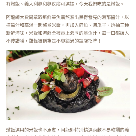
有燉飯、義大利麵和麵疙瘩可選擇，今天我們吃的是燉飯。
阿龍師大費周章取新鮮墨魚囊熬煮出黑得發亮的濃郁醬汁，以
這醬汁和高湯一起熬煮米飯，再加入鮭魚、海瓜子、透抽三種
新鮮海味，米飯和海鮮全被裹上濃厚的墨魚汁，每一口都讓人
不停讚嘆，難怪被稱為是不容錯過的鎮店招牌！
燉飯選用的米飯也不馬虎，阿龍師特別精選兩款不易軟爛的義