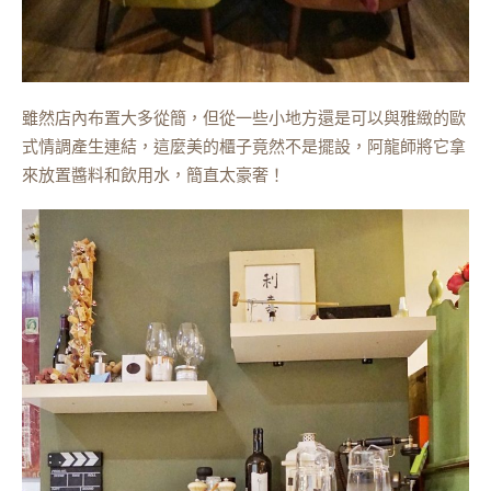
雖然店內布置大多從簡，但從一些小地方還是可以與雅緻的歐
式情調產生連結，這麼美的櫃子竟然不是擺設，阿龍師將它拿
來放置醬料和飲用水，簡直太豪奢！