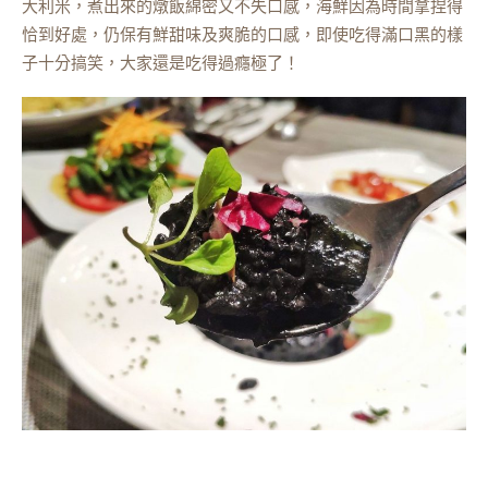
大利米，煮出來的燉飯綿密又不失口感，海鮮因為時間拿捏得
恰到好處，仍保有鮮甜味及爽脆的口感，即使吃得滿口黑的樣
子十分搞笑，大家還是吃得過癮極了！