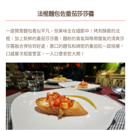
法棍麵包佐番茄莎莎醬
一道開胃麵包看似平凡，但美味全在細節中！烤到酥脆的法
棍，加上新鮮的番茄莎莎醬，麵粉的香氣與略帶酸氣的清爽莎
莎醬融合得恰到好處，脆口的麵包和綿密的番茄粒一起咀嚼，
口感層次相當豐富，一入口便食慾大開！