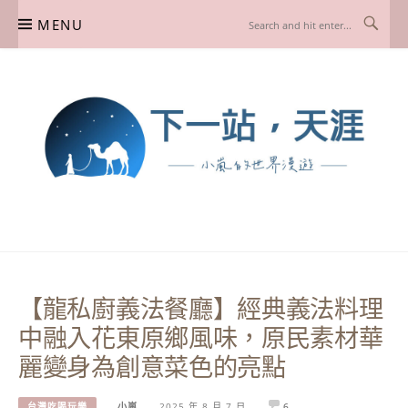
Skip
MENU
to
content
下一站，天涯
我是小嵐，一個懷有流浪魂的任性人媽，喜歡在世界遊走，熱愛從歷史、人文、景
點、美食不同面向深度認識旅行城市，樂於探索人生、同時也享受人生！
【龍私廚義法餐廳】經典義法料理
中融入花東原鄉風味，原民素材華
麗變身為創意菜色的亮點
台灣吃喝玩樂
小嵐
2025 年 8 月 7 日
6