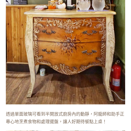
透過單面玻璃可看到半開放式廚房內的動靜，阿龍師和助手正
專心地烹煮食物和處理擺盤，讓人好期待餐點上桌！