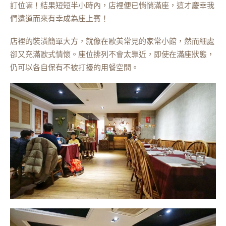
訂位嘛！結果短短半小時內，店裡便已悄悄滿座，這才慶幸我
們遠道而來有幸成為座上賓！
店裡的裝潢簡單大方，就像在歐美常見的家常小館，然而細處
卻又充滿歐式情懷。座位排列不會太靠近，即使在滿座狀態，
仍可以各自保有不被打擾的用餐空間。