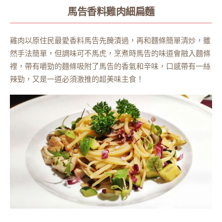
馬告香料雞肉細扁麵
雞肉以原住民最愛香料馬告先醃漬過，再和麵條簡單清炒，雖
然手法簡單，但調味可不馬虎，烹煮時馬告的味道會融入麵條
裡，帶有嚼勁的麵條吸附了馬告的香氣和辛味，口感帶有一絲
辣勁，又是一道必須激推的超美味主食！