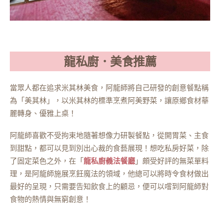
龍私廚．美食推薦
當眾人都在追求米其林美食，阿龍師將自己研發的創意餐點稱
為「美其林」，以米其林的標準烹煮阿美野菜，讓原鄉食材華
麗轉身、優雅上桌！
阿龍師喜歡不受拘束地隨著想像力研製餐點，從開胃菜、主食
到甜點，都可以見到別出心裁的食藝展現！想吃私房好菜，除
了固定菜色之外，在「
龍私廚義法餐廳
」頗受好評的無菜單料
理，是阿龍師施展烹飪魔法的領域，他總可以將時令食材做出
最好的呈現，只需要告知飲食上的顧忌，便可以嚐到阿龍師對
食物的熱情與無窮創意！