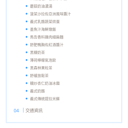
蘑菇奶油濃湯
菠菜沙拉佐亞洲風味醬汁
義式乳酪蔬菜烘蛋
墨魚汁海鮮燉飯
馬告香料雞肉細扁麵
舒肥鴨胸佐紅酒醬汁
黑糖奶茶
薄荷檸檬氣泡飲
黑森林果粒茶
舒緩放鬆茶
糖炒杏仁奶油冰霜
義式奶酪
義式傳統提拉米蘇
交通資訊