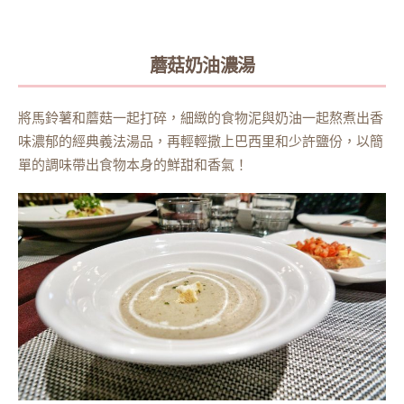
蘑菇奶油濃湯
將馬鈴薯和蘑菇一起打碎，細緻的食物泥與奶油一起熬煮出香
味濃郁的經典義法湯品，再輕輕撒上巴西里和少許鹽份，以簡
單的調味帶出食物本身的鮮甜和香氣！