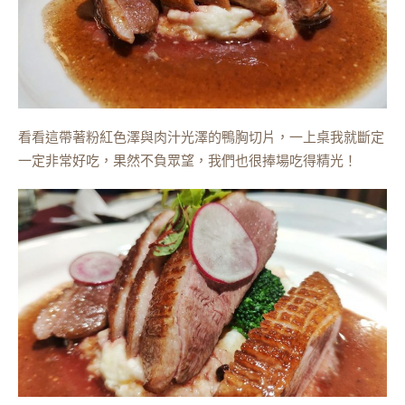
看看這帶著粉紅色澤與肉汁光澤的鴨胸切片，一上桌我就斷定
一定非常好吃，果然不負眾望，我們也很捧場吃得精光！