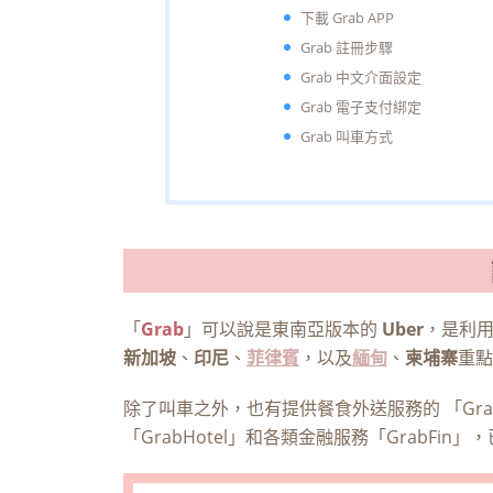
下載 Grab APP
Grab 註冊步驟
Grab 中文介面設定
Grab 電子支付綁定
Grab 叫車方式
「
Grab
」可以說是東南亞版本的
Uber
，是利用
新加坡
、
印尼
、
菲律賓
，以及
緬甸
、
柬埔寨
重點
除了叫車之外，也有提供餐食外送服務的 「Grabf
「GrabHotel」和各類金融服務「GrabF