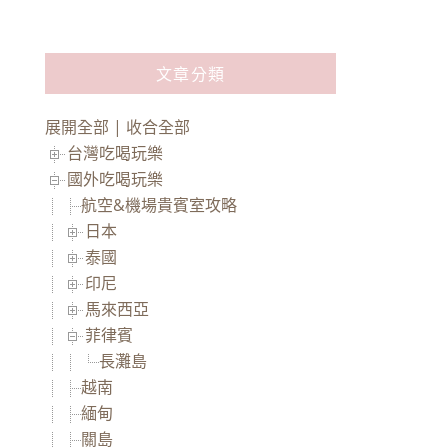
文章分類
展開全部
|
收合全部
台灣吃喝玩樂
國外吃喝玩樂
航空&機場貴賓室攻略
日本
泰國
印尼
馬來西亞
菲律賓
長灘島
越南
緬甸
關島