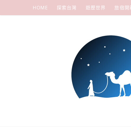
Skip
HOME
探索台灣
遊歷世界
旅宿開
to
content
下一站，天
我是小嵐，一個懷有流浪魂的任性人媽，喜歡在世界遊走，