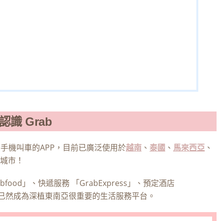
認識 Grab
手機叫車的APP，目前已廣泛使用於
越南
、
泰國
、
馬來西亞
、
城市！
ood」、快遞服務 「GrabExpress」、預定酒店
in」，已然成為深植東南亞很重要的生活服務平台。