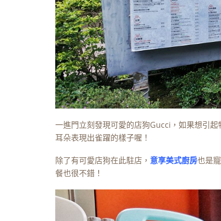
一進門立刻發現可愛的店狗Gucci，如果想引
耳朵表現出雀躍的樣子喔！
除了有可愛店狗在此駐店，
意享美式廚房
也是寵
餐也很不錯！