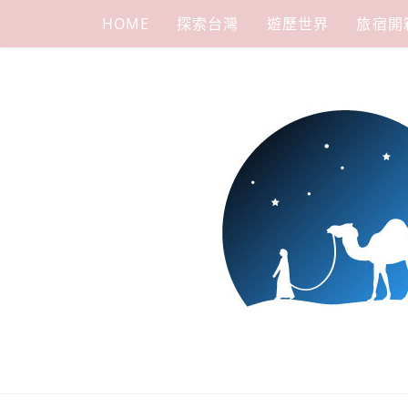
Skip
HOME
探索台灣
遊歷世界
旅宿開
to
content
下一站，天
我是小嵐，一個懷有流浪魂的任性人媽，喜歡在世界遊走，