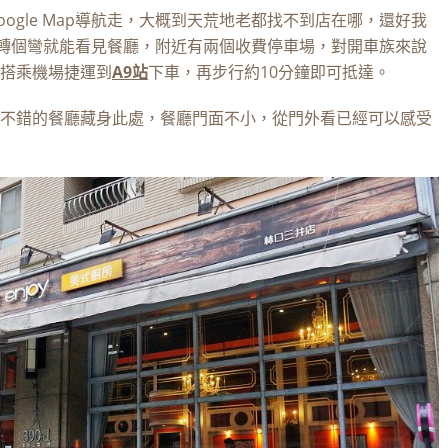
ogle Map導航走，大概到天荒地老都找不到店在哪，還好我
轉個彎就能看見餐廳，附近有兩個收費停車場，對開車族來說
搭乘機場捷運到
A9站
下車，再步行約10分鐘即可抵達。
不錯的餐廳藏身此處，餐廳門面不小，從門外看已經可以感受