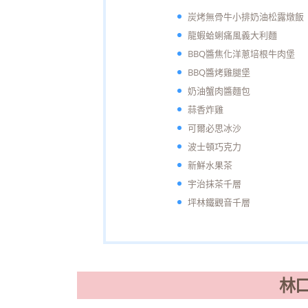
炭烤無骨牛小排奶油松露燉飯
龍蝦蛤蜊痛風義大利麵
BBQ醬焦化洋蔥培根牛肉堡
BBQ醬烤雞腿堡
奶油蟹肉醬麵包
蒜香炸雞
可爾必思冰沙
波士頓巧克力
新鮮水果茶
宇治抹茶千層
坪林鐵觀音千層
林