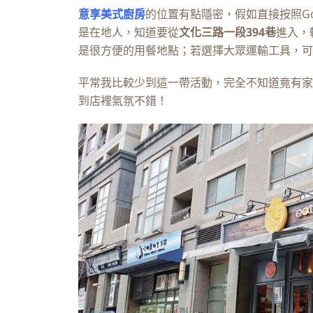
意享美式廚房
的位置有點隱密，假如直接按照Go
是在地人，知道要從
文化三路一段
394
巷
進入，
是很方便的用餐地點；若選擇大眾運輸工具，可
平常我比較少到這一帶活動，完全不知道竟有家
到店裡氣氛不錯！