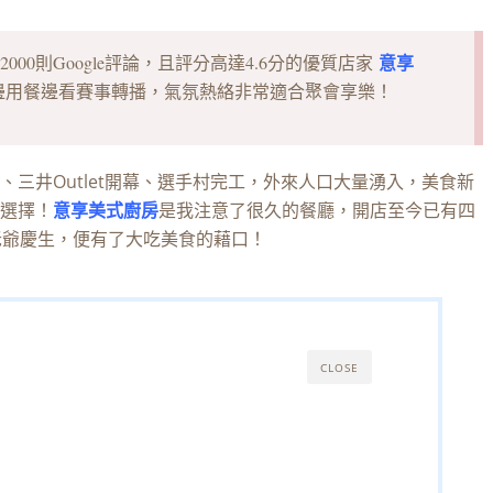
意享
00則Google評論，且評分高達4.6分的優質店家
邊用餐邊看賽事轉播，氣氛熱絡非常適合聚會享樂！
三井Outlet開幕、選手村完工，外來人口大量湧入，美食新
選擇！
意享美式廚房
是我注意了很久的餐廳，開店至今已有四
老爺慶生，便有了大吃美食的藉口！
CLOSE