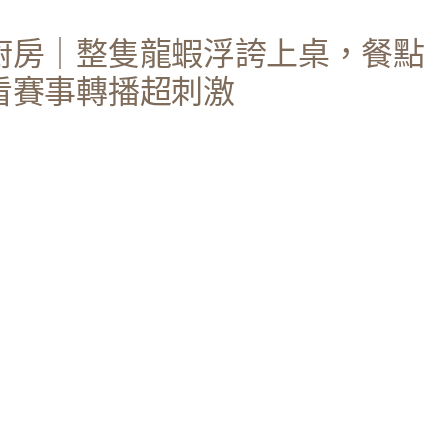
廚房｜整隻龍蝦浮誇上桌，餐點
看賽事轉播超刺激