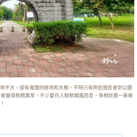
地不大，卻有寬闊的綠地和大樹，平時只有附近居民會到公園
就會變得熱鬧異常，不少愛花人默默聞風而至，爭相欣賞一串串
！