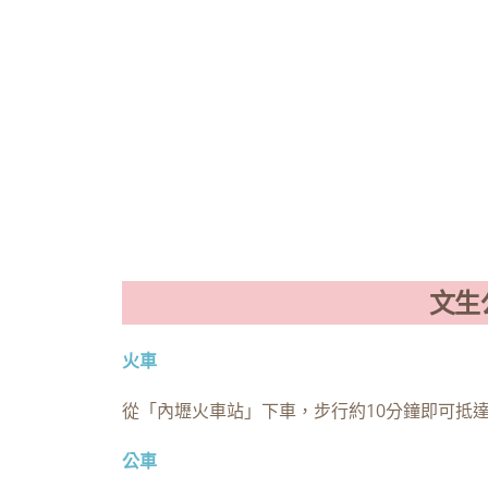
文生
火車
從「內壢火車站」下車，步行約10分鐘即可抵
公車