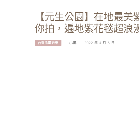
【元生公園】在地最美紫
你拍，遍地紫花毯超浪
小嵐
2022 年 4 月 3 日
台灣吃喝玩樂