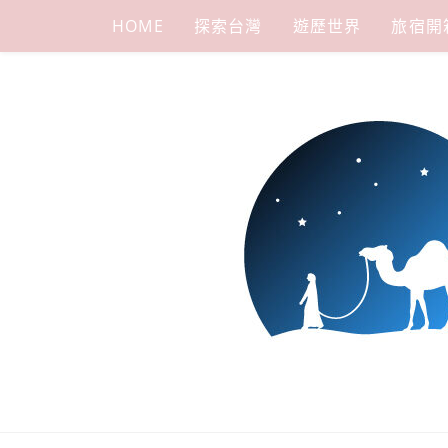
Skip
HOME
探索台灣
遊歷世界
旅宿開
to
content
下一站，天
我是小嵐，一個懷有流浪魂的任性人媽，喜歡在世界遊走，