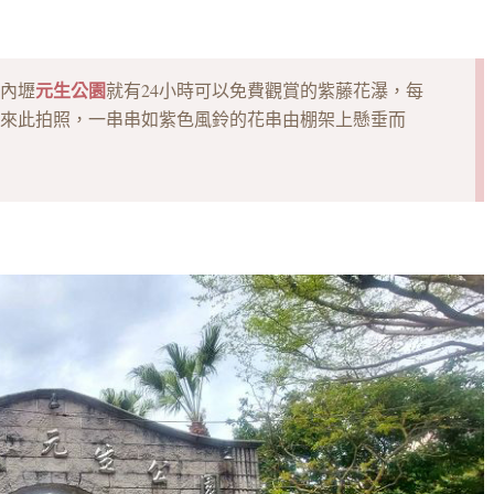
元生公園
內壢
就有24小時可以免費觀賞的紫藤花瀑，每
來此拍照，一串串如紫色風鈴的花串由棚架上懸垂而