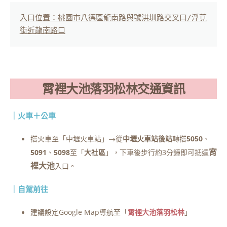
入口位置：桃園市八德區龍南路與號洪圳路交叉口/浮莧
霄
裡大池落羽松林交通資訊
｜火車＋公車
搭火車至「中壢火車站」→從
中壢火車站後站
轉搭
5050
、
宵
5091
、
5098
至「
大社區
」，下車後步行約3分鐘即可抵達
裡大池
入口。
｜自駕前往
建議設定Google Map導航至「
霄
裡大池落羽松林
」