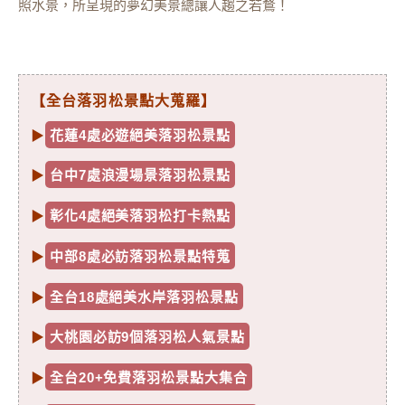
照水景，所呈現的夢幻美景總讓人趨之若鶩！
【全台落羽松景點大蒐羅】
▶
花蓮4處必遊絕美落羽松景點
▶
台中7處浪漫場景落羽松景點
▶
彰化4處絕美落羽松打卡熱點
▶
中部8處必訪落羽松景點特蒐
▶
全台18處絕美水岸落羽松景點
▶
大桃園必訪9個落羽松人氣景點
▶
全台20+免費落羽松景點大集合