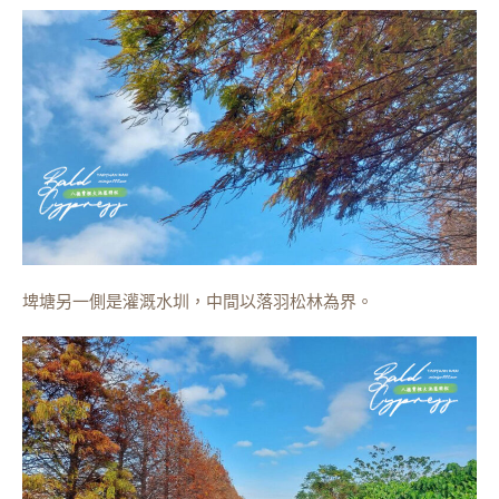
埤塘另一側是灌溉水圳，中間以落羽松林為界。