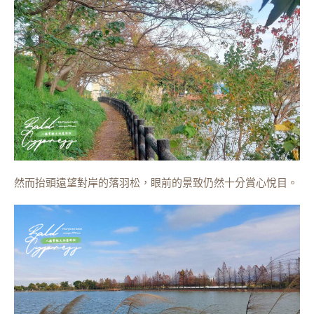
然而抬頭遠望對岸的落羽松，眼前的景致仍然十分賞心悅目。