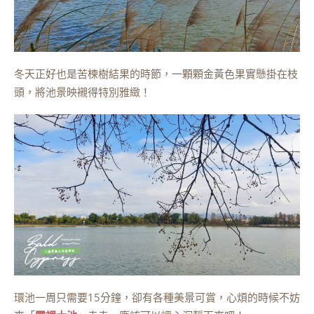
冬天正好也是苦楝樹結果的時節，一顆顆金黃色果實懸掛在枝
頭，將池景映襯得特別雅緻！
環池一周只需要15分鐘，卻有各種美景可賞，心煩的時候不妨