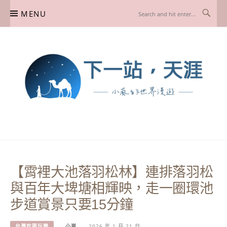
Skip
MENU
to
content
下一站，天涯
我是小嵐，一個懷有流浪魂的任性人媽，喜歡在世界遊走，熱愛從歷史、人文、景
點、美食不同面向深度認識旅行城市，樂於探索人生、同時也享受人生！
【霄裡大池落羽松林】連排落羽松
與百年大埤塘相輝映，走一圈環池
步道賞景只要15分鐘
台灣吃喝玩樂
小嵐
2026 年 1 月 21 日