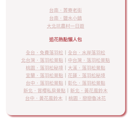
台南．菁寮老街
台南．鹽水小鎮
大北坑農村一日遊
追花熱點懶人包
全台．免費落羽松
｜
全台．水岸落羽松
北台灣．落羽松景點
｜
中台灣．落羽松景點
桃園．落羽松秘境
｜
大溪．落羽松景點
宜蘭．落羽松景點
｜
花蓮．落羽松秘境
台中．落羽松景點
｜
彰化．落羽松景點
新北．賞櫻私房景點
｜
新北．黃花風鈴木
台中．黃花風鈴木
｜
桃園．戀戀魯冰花