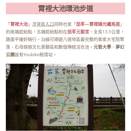
霄裡大池環池步道
「
霄
裡大池
」
浮莧街入口
同時也是「
茄苳—霄裡陽光鐵馬道
」
的南端起始點，北端起始點則在
茄苳元聖宮
，全長13.5公里，
路面平緩好騎行，沿線可順遊八德地區最完整的客家大宅院聚
落、石母娘娘文化景觀區和數個傳統浣衣池，
元智大學
、
夢幻
公園
設有Youbike租借站。