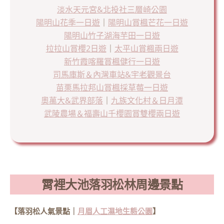
淡水天元宮&北投社三層崎公園
陽明山花季一日遊
｜
陽明山賞楓芒花一日遊
陽明山竹子湖海芋田一日遊
拉拉山賞櫻2日遊
｜
太平山賞楓兩日遊
新竹霞喀羅賞楓健行一日遊
司馬庫斯＆內灣車站&宇老觀景台
苗栗馬拉邦山賞楓採草莓一日遊
奧萬大&武界部落
｜
九族文化村＆日月潭
武陵農場＆福壽山千櫻園賞雙櫻兩日遊
霄裡大池落羽松林周邊景點
【落羽松人氣景點｜
月眉人工濕地生態公園
】