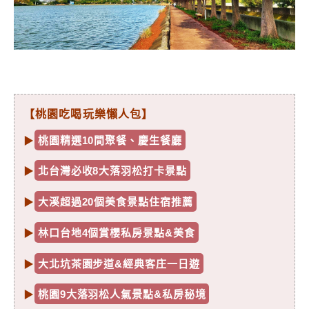
【桃園吃喝玩樂懶人包】
▶
桃園精選10間聚餐、慶生餐廳
▶
北台灣必收8大落羽松打卡景點
▶
大溪超過20個美食景點住宿推薦
▶
林口台地4個賞櫻私房景點&美食
▶
大北坑茶園步道&經典客庄一日遊
▶
桃園9大落羽松人氣景點&私房秘境