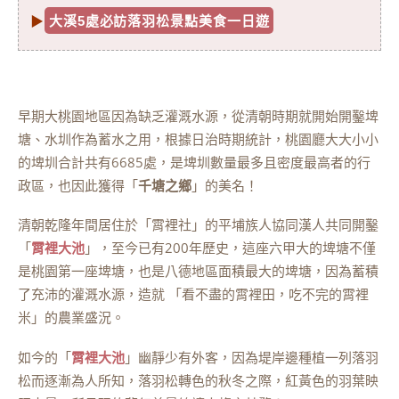
▶
大溪5處必訪落羽松景點美食一日遊
早期大桃園地區因為缺乏灌溉水源，從清朝時期就開始開鑿埤
塘、水圳作為蓄水之用，根據日治時期統計，桃園廳大大小小
的埤圳合計共有6685處，是埤圳數量最多且密度最高者的行
政區，也因此獲得「
千塘之鄉
」的美名！
清朝乾隆年間居住於「霄裡社」的平埔族人協同漢人共同開鑿
「
霄
裡大池
」，至今已有200年歷史，這座六甲大的埤塘不僅
是桃園第一座埤塘，也是八德地區面積最大的埤塘，因為蓄積
了充沛的灌溉水源，造就 「看不盡的霄裡田，吃不完的霄裡
米」的農業盛況。
如今的「
霄
裡大池
」幽靜少有外客，因為堤岸邊種植一列落羽
松而逐漸為人所知，落羽松轉色的秋冬之際，紅黃色的羽葉映