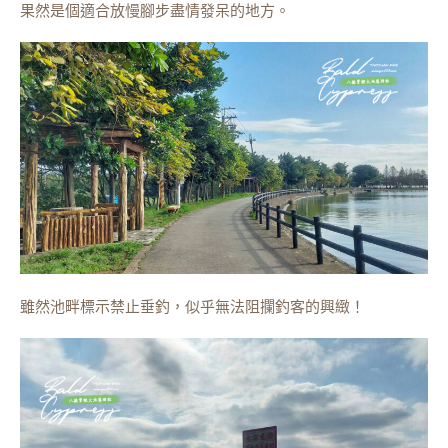
果然是個適合放慢腳步盡情發呆的地方。
雖然池畔標示禁止垂釣，似乎無法阻攔釣客的興緻！