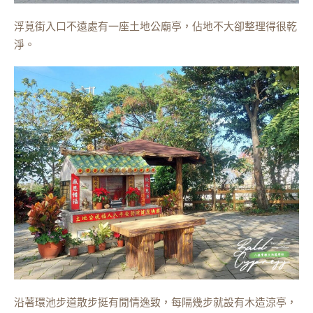
浮莧街入口不遠處有一座土地公廟亭，佔地不大卻整理得很乾
淨。
沿著環池步道散步挺有閒情逸致，每隔幾步就設有木造涼亭，