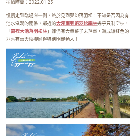
拍攝時間：2022.01.25
慢慢走到臨堤岸一側，終於見到夢幻落羽松，不知是否因為有
池水滋潤的關係，鄰近的
大溪南興落羽松森林
幾乎只剩空枝，
「
霄
裡大池落羽松林
」卻仍有大量葉子未落盡，轉成鏽紅色的
羽葉有藍天映襯顯得特別明艷動人！