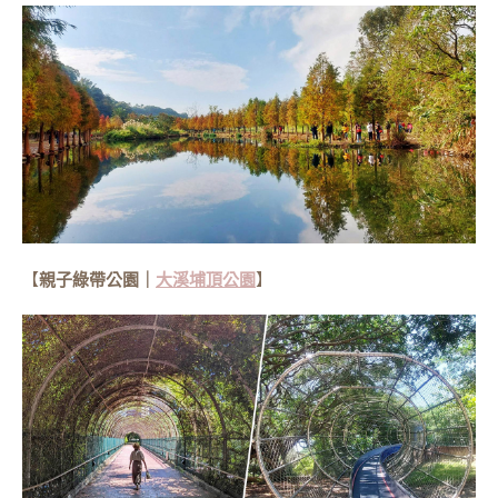
【
親子綠帶公園｜
大溪埔頂公園
】