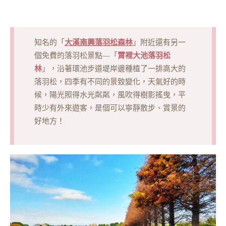
大溪南興落羽松森林
知名的「
」附近還有另一
霄裡
大池落羽松
個免費的落羽松景點—「
林
」，沿著環池步道堤岸邊種植了一排高大的
落羽松，四季有不同的景致變化，天氣好的時
候，陽光照得水光粼粼，風吹得樹影搖曳，平
時少有外來遊客，是個可以寧靜散步、賞景的
好地方！