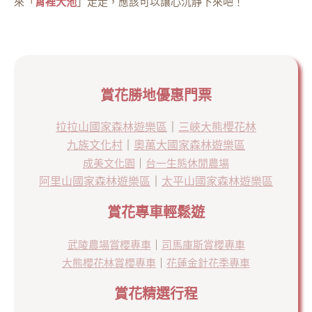
來「
霄
裡大池
」走走，應該可以讓心沉靜下來吧！
賞花勝地優惠門票
拉拉山國家森林遊樂區
｜
三峽大熊櫻花林
九族文化村
｜
奧萬大國家森林遊樂區
成美文化園
｜
台一生態休閒農場
阿里山國家森林遊樂區
｜
太平山國家森林遊樂區
賞花專車輕鬆遊
武陵農場賞櫻專車
｜
司馬庫斯賞櫻專車
大熊櫻花林賞櫻專車
｜
花蓮金針花季專車
賞花精選行程