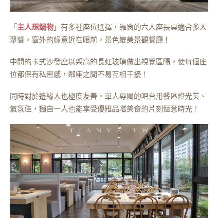
「
主人想鍋物
」有多種座位選擇，靠窗的六人座長桌適合多人
聚餐，窗外的綠意近在眼前，景色媲美景觀餐廳！
中間的卡式沙發座以架高的長虹玻璃做出視覺區隔，使每個座
位都保有私密感，鄰座之間不易互相干擾！
同時對於邊緣人也極度友善，單人專屬的吧台用餐區燈光美、
氣氛佳，獨自一人也能享受優雅品嚐美食的片刻愜意時光！