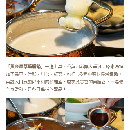
「
黃金蟲草藥膳鍋
」一送上桌，香氣四溢讓人垂涎，原來湯裡
加了蟲草、當歸、川芎、紅棗、枸杞…多種中藥材慢燉細熬，
再融入口感馥郁柔和的花雕酒，層次感豐富的藥膳香，一喝便
全身暖和，是冬日進補的聖品！