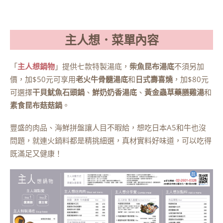
主人想．菜單內容
「
主人想鍋物
」提供七款特製湯底，
柴魚昆布湯底
不須另加
價，加$50元可享用
老火牛骨髓湯底
和
日式壽喜燒
，加$80元
可選擇
干貝魷魚石頭鍋
、
鮮奶奶香湯底
、
黃金蟲草藥膳雞湯
和
素食昆布菇菇鍋
。
豐盛的肉品、海鮮拼盤讓人目不暇給，想吃日本A5和牛也沒
問題，就連火鍋料都是精挑細選，真材實料好味道，可以吃得
既滿足又健康！