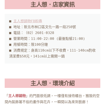
主人想．店家資訊
■ 
主人想鍋物FB粉專
■ 地址：新北市林口區文化一路一段250號

■ 電話：（02）2601-0328

■ 營業時間：11:00-22:00 (最後點餐21:00)

■ 用餐時間：限100分鐘

■ 消費規定：身高110cm以下不收費，111-140cm酌收
清潔費$50元，141cm以上需開一鍋
主人想．環境介紹
「
主人想鍋物
」的門面很低調，一樓僅有接待櫃台，雅致的空
間內裝飾著不俗的畫作與花卉，一瞬間以為來到藝廊！