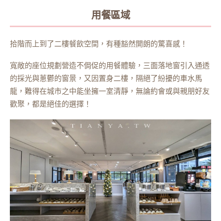
用餐區域
拾階而上到了二樓餐飲空間，有種豁然開朗的驚喜感！
寬敞的座位規劃營造不侷促的用餐體驗，三面落地窗引入通透
的採光與蔥鬱的窗景，又因置身二樓，隔絕了紛擾的車水馬
龍，難得在城市之中能坐擁一室清靜，無論約會或與親朋好友
歡聚，都是絕佳的選擇！