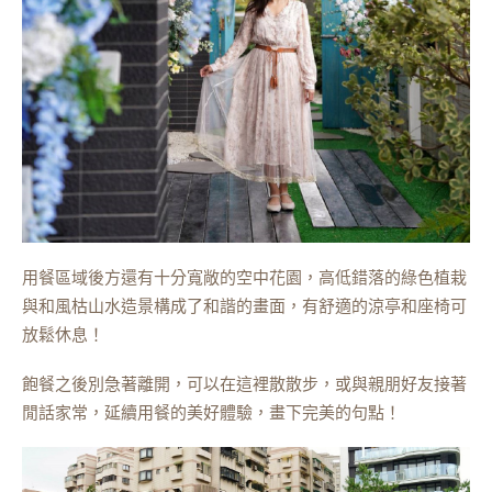
用餐區域後方還有十分寬敞的空中花園，高低錯落的綠色植栽
與和風枯山水造景構成了和諧的畫面，有舒適的涼亭和座椅可
放鬆休息！
飽餐之後別急著離開，可以在這裡散散步，或與親朋好友接著
閒話家常，延續用餐的美好體驗，畫下完美的句點！