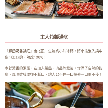
主人特製湯底
「
鮮奶奶香鍋底
」會搭配一隻鮮奶小熊冰磚，將小熊泡入鍋中
像泡湯似的，萌感100%！
本就濃香的湯頭，在加入菜盤、肉品熬煮後，增添了自然的甜
度，風味雖醇厚卻不膩口，讓人忍不住一口接著一口喝不停！