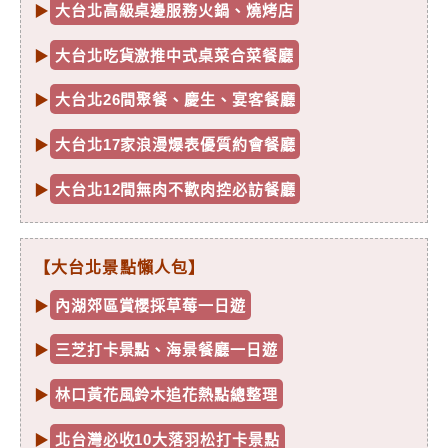
▶
大台北高級桌邊服務火鍋、燒烤店
▶
大台北吃貨激推中式桌菜合菜餐廳
▶
大台北26間聚餐、慶生、宴客餐廳
▶
大台北17家浪漫爆表優質約會餐廳
▶
大台北12間無肉不歡肉控必訪餐廳
【大台北景點懶人包】
▶
內湖郊區賞櫻採草莓一日遊
▶
三芝打卡景點、海景餐廳一日遊
▶
林口黃花風鈴木追花熱點總整理
▶
北台灣必收10大落羽松打卡景點