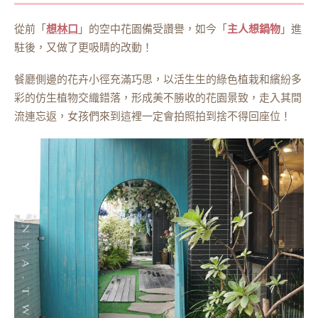
從前「
想林口
」的空中花園備受讚譽，如今「
主人想鍋物
」進
駐後，又做了更吸睛的改動！
餐廳側邊的花卉小徑充滿巧思，以活生生的綠色植栽和繽紛多
彩的仿生植物交織錯落，形成美不勝收的花園景致，走入其間
流連忘返，女孩們來到這裡一定會拍照拍到捨不得回座位！