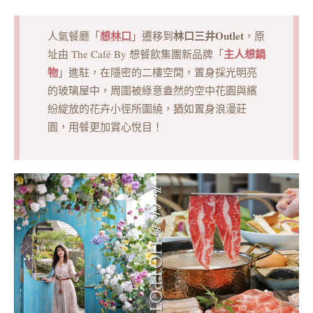
想林口
林口三井Outlet
人氣餐廳「
」遷移到
，原
主人想鍋
址由 The Café By 想餐飲集團新品牌「
物
」進駐，在隱密的二樓空間，置身採光明亮
的玻璃屋中，周圍被綠意盎然的空中花園與繽
紛綻放的花卉小徑所圍繞，猶如置身浪漫莊
園，用餐更加賞心悅目！