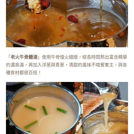
「
老火牛骨髓湯
」使用牛骨慢火細燉，經長時間熬出富含精華
的濃高湯，再加入洋蔥與青蔥，清甜的風味不喧賓奪主，與各
種食材都很百搭！