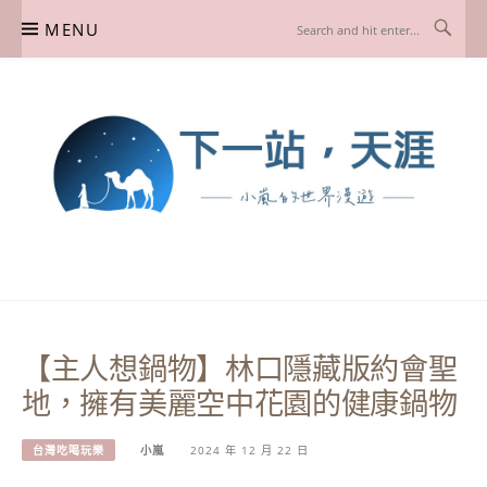
Skip
MENU
to
content
下一站，天涯
我是小嵐，一個懷有流浪魂的任性人媽，喜歡在世界遊走，熱愛從歷史、人文、景
點、美食不同面向深度認識旅行城市，樂於探索人生、同時也享受人生！
【主人想鍋物】林口隱藏版約會聖
地，擁有美麗空中花園的健康鍋物
台灣吃喝玩樂
小嵐
2024 年 12 月 22 日