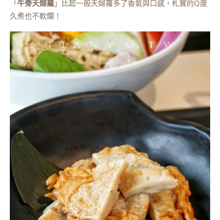
「
牛蒡天婦羅
」比起一般天婦羅多了香氣與口感，札實的Q度
久煮也不軟爛！