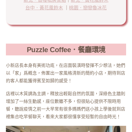
新北．賞櫻私房景點
｜
新北．黃花風鈴木
台中．黃花風鈴木
｜
桃園．戀戀魯冰花
Puzzle Coffee．餐廳環境
小新店長本身有美術功底，在店面裝潢時發揮不少想法，她們
以「家」爲概念，佈置出一家風格清新的簡約小店，期待到店
的客人都能獲得賓至如歸的感受！
店裡以木質調為主調，釋放出輕鬆自然的氛圍，深綠色主牆則
增加了一絲生動感，座位數雖不多，但很貼心提供不限時用
餐，聽說疫情之前一大早常有很多媽媽們送小孩上學後就到店
裡集合吃早餐聊天，看來大家都很懂享受短暫的自由時光！