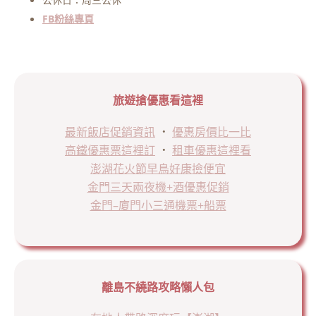
FB粉絲專頁
旅遊搶優惠看這裡
最新飯店促銷資訊
．
優惠房價比一比
高鐵優惠票這裡訂
．
租車優惠這裡看
澎湖花火節早鳥好康撿便宜
金門三天兩夜機+酒優惠促銷
金門–廈門小三通機票+船票
離島不繞路攻略懶人包