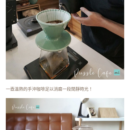
一壺溫熱的手沖咖啡足以消磨一段閒靜時光！