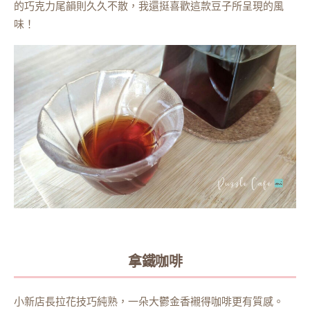
的巧克力尾韻則久久不散，我還挺喜歡這款豆子所呈現的風
味！
拿鐵咖啡
小新店長拉花技巧純熟，一朵大鬱金香襯得咖啡更有質感。