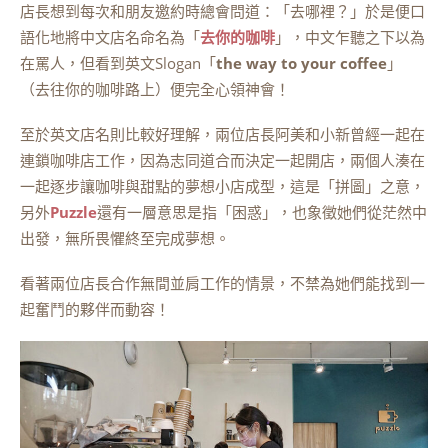
店長想到每次和朋友邀約時總會問道：「去哪裡？」於是便口
語化地將中文店名命名為「
去你的咖啡
」，中文乍聽之下以為
在罵人，但看到英文Slogan「
the way to your coffee
」
（去往你的咖啡路上）便完全心領神會！
至於英文店名則比較好理解，兩位店長阿美和小新曾經一起在
連鎖咖啡店工作，因為志同道合而決定一起開店，兩個人湊在
一起逐步讓咖啡與甜點的夢想小店成型，這是「拼圖」之意，
另外
Puzzle
還有一層意思是指「困惑」，也象徵她們從茫然中
出發，無所畏懼終至完成夢想。
看著兩位店長合作無間並肩工作的情景，不禁為她們能找到一
起奮鬥的夥伴而動容！