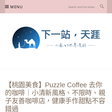
Skip
MENU
to
content
下一站，天涯
我是小嵐，一個懷有流浪魂的任性人媽，喜歡在世界遊走，熱愛從歷史、人文、景
點、美食不同面向深度認識旅行城市，樂於探索人生、同時也享受人生！
【桃園美食】Puzzle Coffee 去你
的咖啡｜小清新風格、不限時、親
子友善咖啡店，健康手作甜點不容
錯過