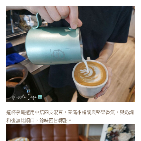
這杯拿鐵選用中焙四支混豆，充滿柑橘調與堅果香氣，與奶調
和後無比順口，餘味回甘轉甜。