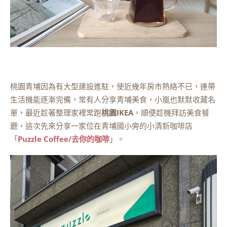
桃園青埔因為有大型建設進駐，使近幾年房市熱絡不已，連帶
生活機能逐漸完備，常有人分享青埔美食，小嵐也默默收藏名
單，最近趁著整理家裡常跑
桃園IKEA
，順便趁機拜訪美食餐
廳，這次先來分享一家位在青埔國小旁的小清新咖啡店
「
Puzzle Coffee/去你的咖啡
」。