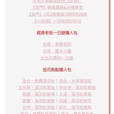
在地人帶路深度玩【澎湖】
【金門】網美路線&必嚐美食
【金門】3天2夜暢遊3條特色路線
【小琉球】一日快閃好好玩
經典老街一日遊懶人包
台南．菁寮老街
台南．鹽水小鎮
大北坑農村一日遊
追花熱點懶人包
全台．免費落羽松
｜
全台．水岸落羽松
北台灣．落羽松景點
｜
中台灣．落羽松景點
桃園．落羽松秘境
｜
大溪．落羽松景點
宜蘭．落羽松景點
｜
花蓮．落羽松秘境
台中．落羽松景點
｜
彰化．落羽松景點