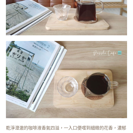
乾淨澄澈的咖啡液香氣四溢，一入口便嚐到細緻的花香，濃郁