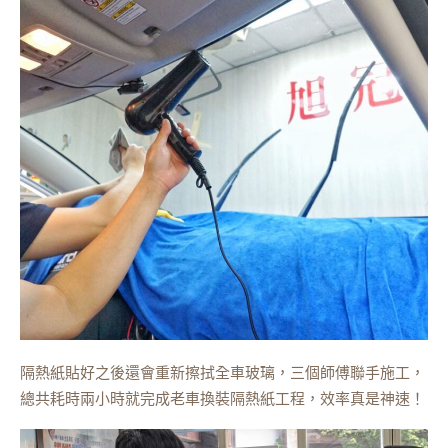
隔熱紙貼好之後還會重新擦拭全車玻璃，三個師傅聯手施工，
總共耗時兩小時就完成老車換裝隔熱紙工程，效率真是神速！