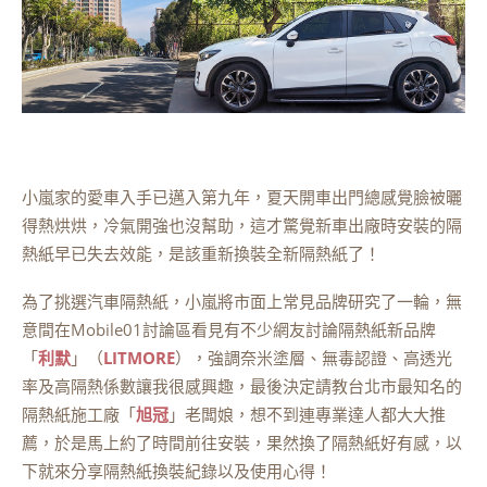
小嵐家的愛車入手已邁入第九年，夏天開車出門總感覺臉被曬
得熱烘烘，冷氣開強也沒幫助，這才驚覺新車出廠時安裝的隔
熱紙早已失去效能，是該重新換裝全新隔熱紙了！
為了挑選汽車隔熱紙，小嵐將市面上常見品牌研究了一輪，無
意間在Mobile01討論區看見有不少網友討論隔熱紙新品牌
「
利默
」（
LITMORE
），強調奈米塗層、無毒認證、高透光
率及高隔熱係數讓我很感興趣，最後決定請教台北市最知名的
隔熱紙施工廠「
旭冠
」老闆娘，想不到連專業達人都大大推
薦，於是馬上約了時間前往安裝，果然換了隔熱紙好有感，以
下就來分享隔熱紙換裝紀錄以及使用心得！