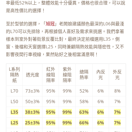
率最低52%以上，整體效能十分優異，價格也很合理，可以說
是高性價比的選擇！
至於型號的選擇，「
旭冠
」老闆娘建議顏色最深的L06與最淺
的L70可以先排除，再根據個人喜好及需求來挑選。我們拿著
樣本到室外對著街景反覆比對，最終決定前檔選用L35，側
窗、後檔和天窗選擇L25，同時兼顧隔熱效能與隱密性，又不
影響夜間行車視線，果然貼好之後相當滿意啊！
L系列
紅外
紫外
總隔
內反
外反
隔熱
透光度
線阻
線阻
熱率
光
光
紙
隔率
隔率
L70
73±3%
95%
99%
52%
6%
8%
L50
50±3%
95%
99%
58%
6%
7%
L35
38±3%
95%
99%
63%
6%
7%
L25
25±3%
95%
99%
66%
6%
7%