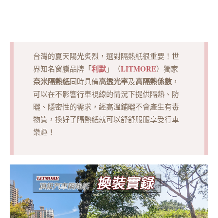
台灣的夏天陽光炙烈，選對隔熱紙很重要！世
利默
LITMORE
界知名窗膜品牌「
」（
）獨家
奈米隔熱紙
高透光率
高隔熱係數
同時具備
及
，
可以在不影響行車視線的情況下提供隔熱、防
曬、隱密性的需求，經高溫鋪曬不會產生有毒
物質，換好了隔熱紙就可以舒舒服服享受行車
樂趣！