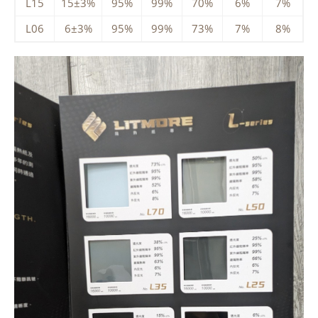
L15
15±3%
95%
99%
70%
6%
7%
L06
6±3%
95%
99%
73%
7%
8%