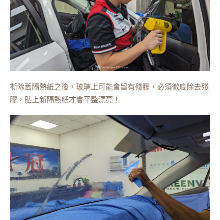
撕除舊隔熱紙之後，玻璃上可能會留有殘膠，必須徹底除去殘
膠，貼上新隔熱紙才會平整漂亮！