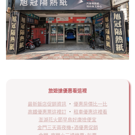
旅遊搶優惠看這裡
最新飯店促銷資訊
．
優惠房價比一比
高鐵優惠票這裡訂
．
租車優惠這裡看
澎湖花火節早鳥好康撿便宜
金門三天兩夜機+酒優惠促銷