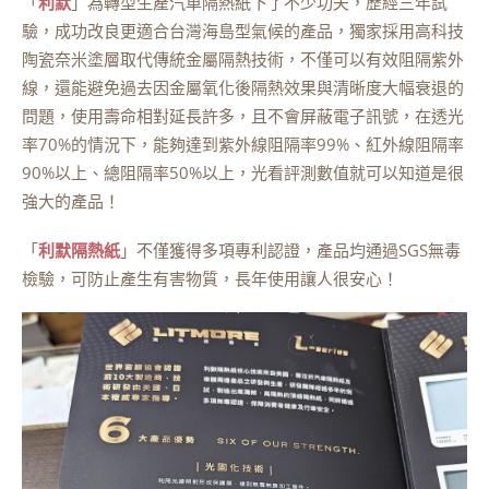
「
利默
」為轉型生產汽車隔熱紙下了不少功夫，歷經三年試
驗，成功改良更適合台灣海島型氣候的產品，獨家採用高科技
陶瓷奈米塗層取代傳統金屬隔熱技術，不僅可以有效阻隔紫外
線，還能避免過去因金屬氧化後隔熱效果與清晰度大幅衰退的
問題，使用壽命相對延長許多，且不會屏蔽電子訊號，在透光
率70%的情況下，能夠達到紫外線阻隔率99%、紅外線阻隔率
90%以上、總阻隔率50%以上，光看評測數值就可以知道是很
強大的產品！
「
利默隔熱紙
」不僅獲得多項專利認證，產品均通過SGS無毒
檢驗，可防止產生有害物質，長年使用讓人很安心！