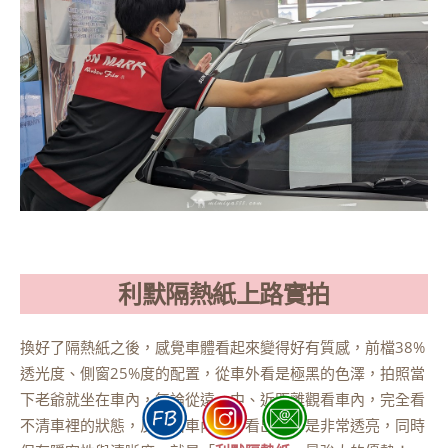
利默隔熱紙上路實拍
換好了隔熱紙之後，感覺車體看起來變得好有質感，前檔38%
透光度、側窗25%度的配置，從車外看是極黑的色澤，拍照當
下老爺就坐在車內，無論從遠、中、近距離觀看車內，完全看
不清車裡的狀態，反之由車內向外看出去卻是非常透亮，同時