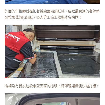
外面的年輕師傅在忙著拆除舊隔熱紙時，店裡最資深的老師傅
則忙著裁剪隔熱紙，多人分工施工效率才會快速！
店裡沒有我家這款車型天窗的樣版，師傅現場量測快速打版。