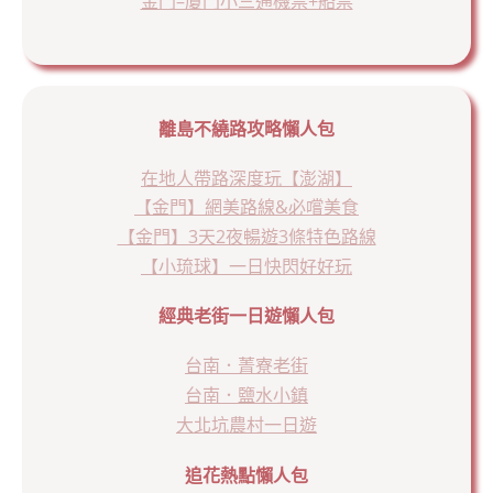
金門–廈門小三通機票+船票
離島不繞路攻略懶人包
在地人帶路深度玩【澎湖】
【金門】網美路線&必嚐美食
【金門】3天2夜暢遊3條特色路線
【小琉球】一日快閃好好玩
經典老街一日遊懶人包
台南．菁寮老街
台南．鹽水小鎮
大北坑農村一日遊
追花熱點懶人包