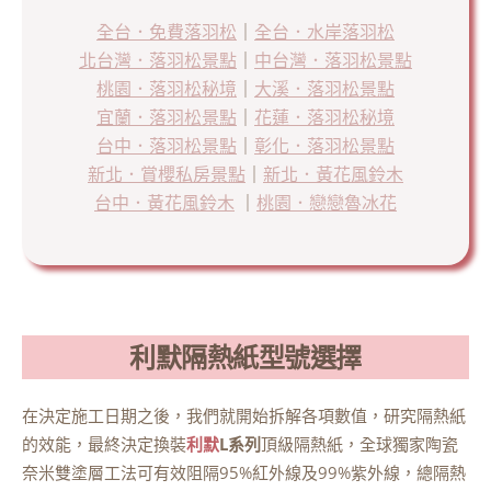
全台．免費落羽松
｜
全台．水岸落羽松
北台灣．落羽松景點
｜
中台灣．落羽松景點
桃園．落羽松秘境
｜
大溪．落羽松景點
宜蘭．落羽松景點
｜
花蓮．落羽松秘境
台中．落羽松景點
｜
彰化．落羽松景點
新北．賞櫻私房景點
｜
新北．黃花風鈴木
台中．黃花風鈴木
｜
桃園．戀戀魯冰花
利默隔熱紙型號選擇
在決定施工日期之後，我們就開始拆解各項數值，研究隔熱紙
的效能，最終決定換裝
利默
L系列
頂級隔熱紙，全球獨家陶瓷
奈米雙塗層工法可有效阻隔95%紅外線及99%紫外線，總隔熱