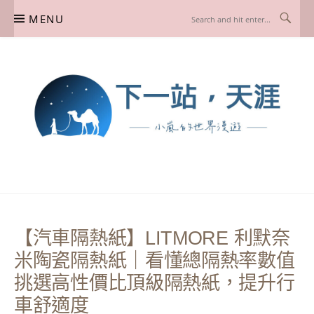
Skip
MENU
to
content
下一站，天涯
我是小嵐，一個懷有流浪魂的任性人媽，喜歡在世界遊走，熱愛從歷史、人文、景
點、美食不同面向深度認識旅行城市，樂於探索人生、同時也享受人生！
【汽車隔熱紙】LITMORE 利默奈
米陶瓷隔熱紙｜看懂總隔熱率數值
挑選高性價比頂級隔熱紙，提升行
車舒適度