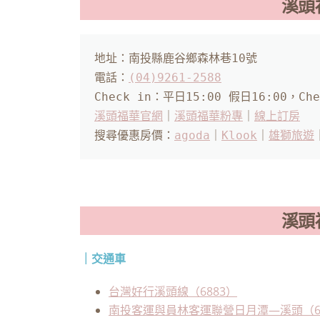
溪頭
地址：南投縣鹿谷鄉森林巷10號

電話：
(04)9261-2588
溪頭福華官網
｜
溪頭福華粉專
｜
線上訂房
搜尋優惠房價：
agoda
｜
Klook
｜
雄獅旅遊
溪頭
｜交通車
台灣好行溪頭線（6883）
南投客運與員林客運聯營日月潭—溪頭（68