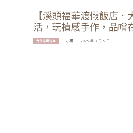
【溪頭福華渡假飯店．
活，玩植感手作，品嚐
小嵐
2025 年 3 月 5 日
台灣吃喝玩樂