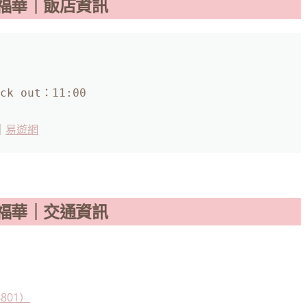
福華｜飯店資訊
｜
易遊網
福華｜交通資訊
01）