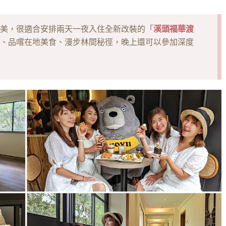
溪頭福華渡
美，很適合安排兩天一夜入住全新改裝的「
、品嚐在地美食、漫步林間秘徑，晚上還可以參加深度