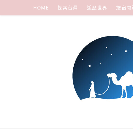
Skip
HOME
探索台灣
遊歷世界
旅宿開
to
content
下一站，天
我是小嵐，一個懷有流浪魂的任性人媽，喜歡在世界遊走，