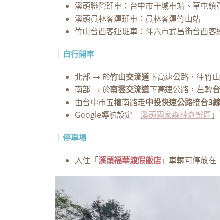
溪頭聯營班車：台中市干城車站、草屯鎮
溪頭員林客運班車：員林客運竹山站
竹山台西客運班車：斗六市武昌街台西客
｜自行開車
北部 → 於
竹山交流道
下高速公路，往竹山
南部 → 於
南雲交流道
下高速公路，左轉
台
由台中市五權南路走
中投快速公路
接
台3
Google導航設定「
溪頭國家森林遊樂區
」
｜停車場
入住「
溪頭福華渡假飯店
」車輛可停放在