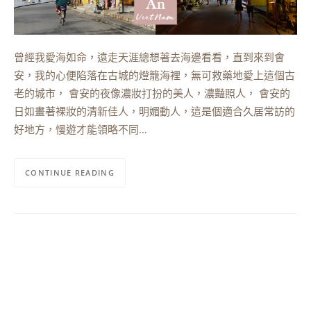
曾經我愛海如命，遠走天涯總想著去海邊看看，直到來到會
安，我的心便陷落在古城的燈籠海裡，無可救藥地愛上這個古
老的城市， 會安的夜像濃妝打扮的美人，濃豔照人， 會安的
日如畫著裸妝的清新佳人，明媚動人，這是個適合久居常訪的
好地方，慢遊才能領略不同…
CONTINUE READING