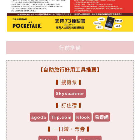
行前準備
【自助旅行好用工具推薦】
▍搜機票 ▍
Skyscanner
▍訂住宿 ▍
agoda
Trip.com
Klook
易遊網
▍一日遊、票券 ▍