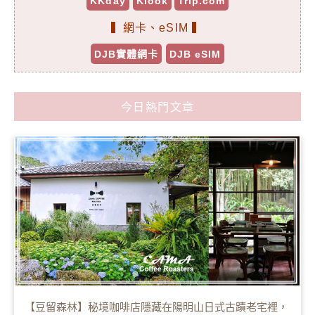
KKday
Klook
Trip.com
▍網卡、eSIM ▍
DJB實體網卡
DJB eSIM
今日熱門文章
【豆留森林】秘境咖啡店隱藏在陽明山日式古蹟老宅裡，