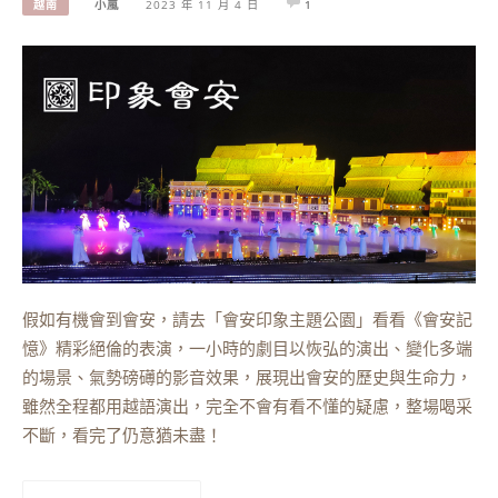
越南
小嵐
2023 年 11 月 4 日
1
假如有機會到會安，請去「會安印象主題公園」看看《會安記
憶》精彩絕倫的表演，一小時的劇目以恢弘的演出、變化多端
的場景、氣勢磅礡的影音效果，展現出會安的歷史與生命力，
雖然全程都用越語演出，完全不會有看不懂的疑慮，整場喝采
不斷，看完了仍意猶未盡！