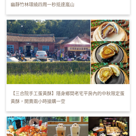
幽靜竹林環繞四周一秒抵達嵐山
【三合院手工蛋黃酥】隱身鄉間老宅平房內的中秋限定蛋
黃酥，開賣兩小時搶購一空