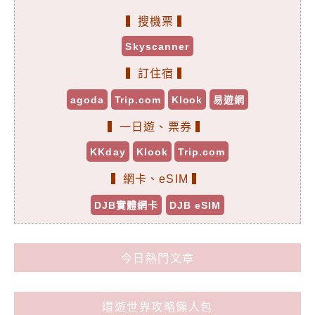
▍搜機票 ▍
Skyscanner
▍訂住宿 ▍
agoda
Trip.com
Klook
易遊網
▍一日遊、票券 ▍
KKday
Klook
Trip.com
▍網卡、eSIM ▍
DJB實體網卡
DJB eSIM
今日熱門文章
環遊世界攻略懶人包