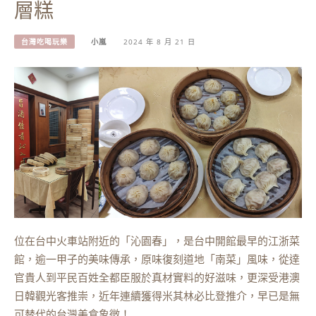
層糕
台灣吃喝玩樂
小嵐
2024 年 8 月 21 日
位在台中火車站附近的「沁園春」，是台中開館最早的江浙菜
館，逾一甲子的美味傳承，原味復刻道地「南菜」風味，從達
官貴人到平民百姓全都臣服於真材實料的好滋味，更深受港澳
日韓觀光客推崇，近年連續獲得米其林必比登推介，早已是無
可替代的台灣美食象徵！