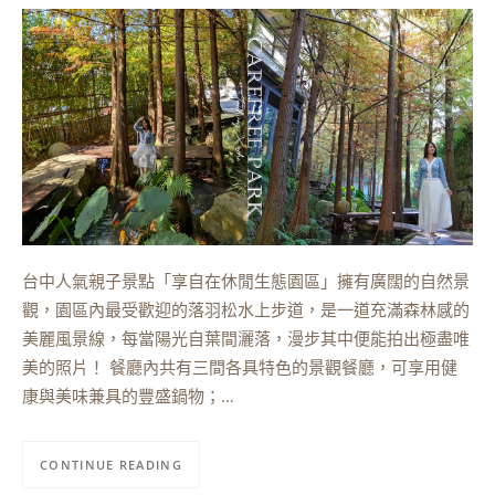
台中人氣親子景點「享自在休閒生態園區」擁有廣闊的自然景
觀，園區內最受歡迎的落羽松水上步道，是一道充滿森林感的
美麗風景線，每當陽光自葉間灑落，漫步其中便能拍出極盡唯
美的照片！ 餐廳內共有三間各具特色的景觀餐廳，可享用健
康與美味兼具的豐盛鍋物；…
CONTINUE READING