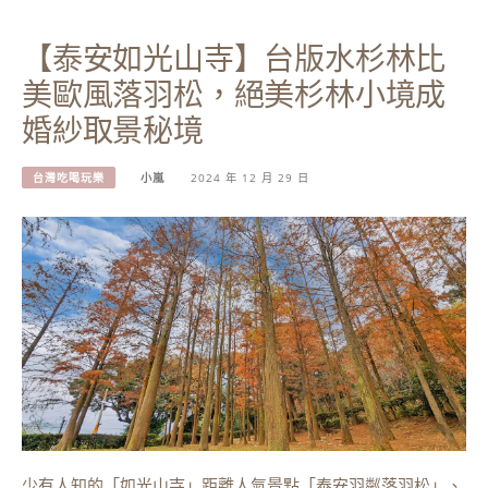
【泰安如光山寺】台版水杉林比
美歐風落羽松，絕美杉林小境成
婚紗取景秘境
台灣吃喝玩樂
小嵐
2024 年 12 月 29 日
少有人知的「如光山寺」距離人氣景點「泰安羽粼落羽松」、