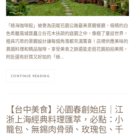
「綠海咖啡館」被譽為田尾花園公路最美景觀餐廳，吸睛的白
色希臘風城堡矗立在花木扶疏的庭園之中，像極了童話世界，
極具巧思的景觀設計讓每個角落都充滿驚喜！店裡供應美味的
異國料理和精品咖啡，享受美食之餘還能走逛花園拍拍美照，
附近還有好買又好拍的「綠…
CONTINUE READING
【台中美食】沁園春創始店｜江
浙上海經典料理匯萃，必點：小
籠包、無錫肉骨頭、玫瑰包、千