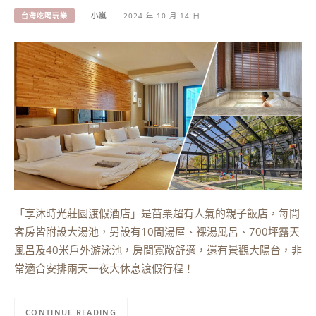
台灣吃喝玩樂
小嵐
2024 年 10 月 14 日
「享沐時光莊園渡假酒店」是苗栗超有人氣的親子飯店，每間
客房皆附設大湯池，另設有10間湯屋、裸湯風呂、700坪露天
風呂及40米戶外游泳池，房間寬敞舒適，還有景觀大陽台，非
常適合安排兩天一夜大休息渡假行程！
CONTINUE READING