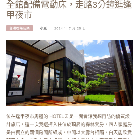
全館配備電動床，走路3分鐘逛逢
甲夜市
台灣吃喝玩樂
小嵐
2024 年 7 月 25 日
位在逢甲夜市周邊的 HOTEL Z 是一間會讓我想再訪的優質設
計旅店，這一次我選擇入住位於頂層的森林套房，四人家庭房
是由獨立的兩個房間所組成，中間以大露台相隔，白天能欣賞