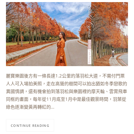
麗寶樂園後方有一條長達1.2公里的落羽松大道，不需付門票
人人可入場拍美照，走在高聳的樹間可以拍出猶如冬季戀歌的
異國情調，還有機會拍到落羽松與樂園裡的摩天輪、雲霄飛車
同框的畫面，每年從11月底至1月中是最佳觀景時間，羽葉從
綠色逐漸變黃再轉紅的…
CONTINUE READING