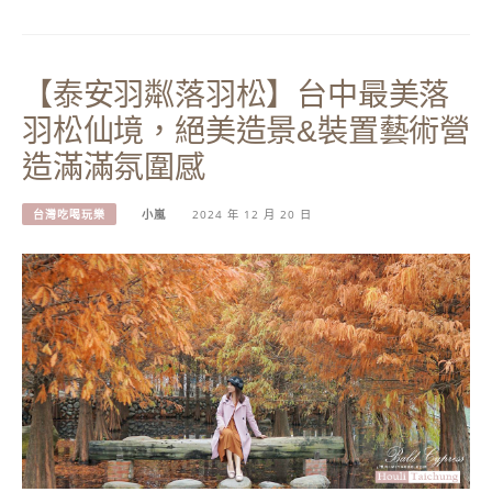
【泰安羽粼落羽松】台中最美落
羽松仙境，絕美造景&裝置藝術營
造滿滿氛圍感
台灣吃喝玩樂
小嵐
2024 年 12 月 20 日