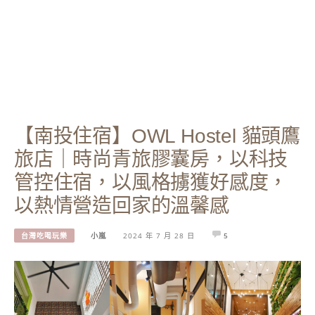
【南投住宿】OWL Hostel 貓頭鷹
旅店｜時尚青旅膠囊房，以科技
管控住宿，以風格擄獲好感度，
以熱情營造回家的溫馨感
台灣吃喝玩樂
小嵐
2024 年 7 月 28 日
5