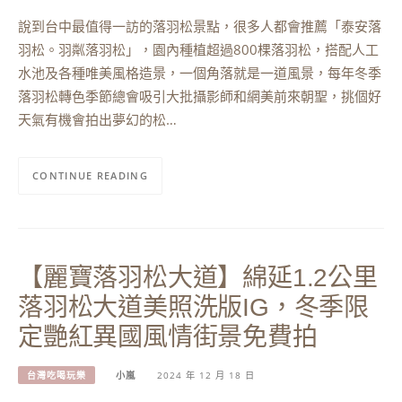
說到台中最值得一訪的落羽松景點，很多人都會推薦「泰安落
羽松。羽粼落羽松」，園內種植超過800棵落羽松，搭配人工
水池及各種唯美風格造景，一個角落就是一道風景，每年冬季
落羽松轉色季節總會吸引大批攝影師和網美前來朝聖，挑個好
天氣有機會拍出夢幻的松…
CONTINUE READING
【麗寶落羽松大道】綿延1.2公里
落羽松大道美照洗版IG，冬季限
定艷紅異國風情街景免費拍
台灣吃喝玩樂
小嵐
2024 年 12 月 18 日