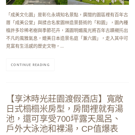
「成美文化園」是彰化永靖知名景點，廣闊的園區裡有百年古
厝「成美公堂」與揉合名家園林造景藝術的「和園」，園內種
植許多珍稀老樹與季節花卉，滿園明媚風光將百年古蹟襯托出
不凡的風雅氣息，媲美日本造景名庭「兼六園」，走入其中可
見富有生活感的歷史文物，…
CONTINUE READING
【享沐時光莊園渡假酒店】寬敞
日式榻榻米房型，房間裡就有湯
池，還可享受700坪露天風呂、
戶外大泳池和裸湯，CP值爆表