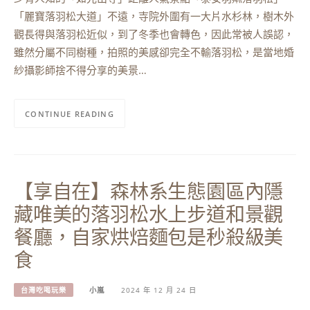
「麗寶落羽松大道」不遠，寺院外圍有一大片水杉林，樹木外
觀長得與落羽松近似，到了冬季也會轉色，因此常被人誤認，
雖然分屬不同樹種，拍照的美感卻完全不輸落羽松，是當地婚
紗攝影師捨不得分享的美景…
CONTINUE READING
【享自在】森林系生態園區內隱
藏唯美的落羽松水上步道和景觀
餐廳，自家烘焙麵包是秒殺級美
食
台灣吃喝玩樂
小嵐
2024 年 12 月 24 日