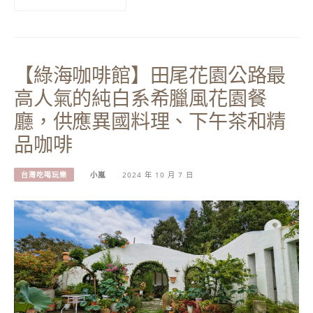
【綠海咖啡館】田尾花園公路最
高人氣的純白系希臘風花園餐
廳，供應異國料理、下午茶和精
品咖啡
台灣吃喝玩樂
小嵐
2024 年 10 月 7 日