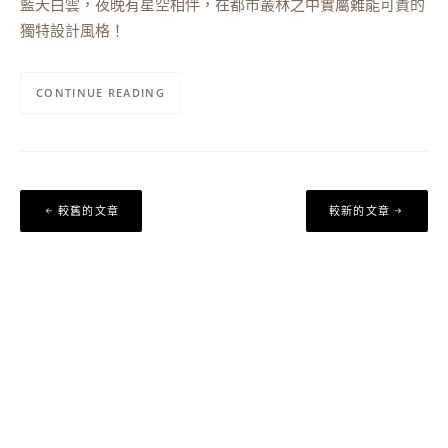
藍天白雲，夜晚有星空相伴，在都市叢林之中實屬難能可貴的
獨特設計風格！
CONTINUE READING
文
較舊的文章
較新的文章
章
導
覽