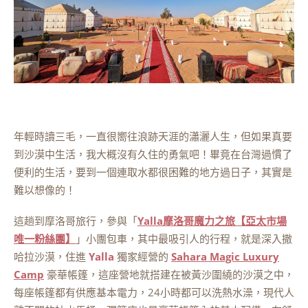
年輕時讀三毛，一直很嚮往浪跡天涯的瀟灑人生，但如果真要
到沙漠中生活，我大概沒有久住的勇氣吧！畢竟在台灣過慣了
便利的生活，要到一個連取水都很困難的地方過日子，其實是
難以想像的！
這趟到摩洛哥旅行，參與「
Yalla摩洛哥魔力之旅【亞太市場
唯一粉絲團】
」小團包車，其中最吸引人的行程，就是深入撒
哈拉沙漠，住進
Yalla
獨家經營的
Sahara Magic Luxury
Camp
豪華帳篷，這座營地就搭建在被黃沙圍繞的沙漠之中，
每座帳篷都有供應基本電力，24小時都可以洗熱水澡，現代人