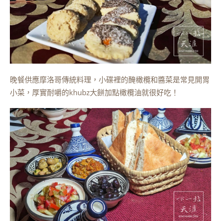
晚餐供應摩洛哥傳統料理，小碟裡的醃橄欖和醬菜是常見開胃
小菜，厚實耐嚼的khubz大餅加點橄欖油就很好吃！