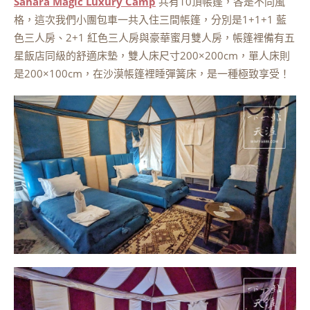
Sahara Magic Luxury Camp
共有10頂帳篷，各是不同風
格，這次我們小團包車一共入住三間帳篷，分別是1+1+1 藍
色三人房、2+1 紅色三人房與豪華蜜月雙人房，帳篷裡備有五
星飯店同級的舒適床墊，雙人床尺寸200×200cm，單人床則
是200×100cm，在沙漠帳篷裡睡彈簧床，是一種極致享受！