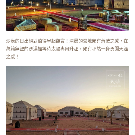
沙漠的日出絕對值得早起觀賞！清晨的營地頗有蒼茫之感，在
萬籟無聲的沙漠裡等待太陽冉冉升起，頗有孑然一身勇闖天涯
之感！