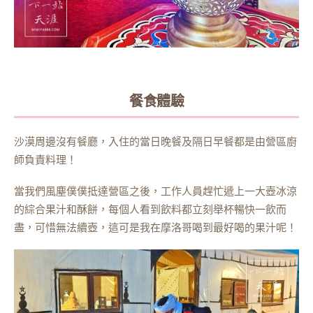
餐食體驗
沙漠周邊沒有餐廳，入住的當日晚餐及隔日早餐都是由營區廚
師負責料理！
當我們風塵僕僕抵達營區之後，工作人員趕忙遞上一大壺冰涼
的綜合果汁和酥餅，每個人看到飲料都立刻舉杯暢快一飲而
盡，可惜無法續壺，這可是我在摩洛哥喝到最好喝的果汁呢！