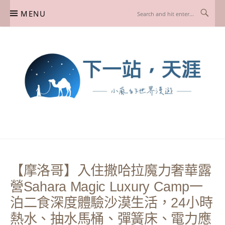
Skip
MENU
to
content
下一站，天涯
我是小嵐，一個懷有流浪魂的任性人媽，喜歡在世界遊走，熱愛從歷史、人文、景
點、美食不同面向深度認識旅行城市，樂於探索人生、同時也享受人生！
【摩洛哥】入住撒哈拉魔力奢華露
營Sahara Magic Luxury Camp一
泊二食深度體驗沙漠生活，24小時
熱水、抽水馬桶、彈簧床、電力應