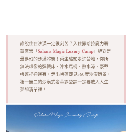
誰說住在沙漠一定很刻苦？入住撒哈拉魔力奢
Sahara Magic Luxury Camp
華露營「
」絕對是
最夢幻的沙漠體驗！乘坐駱駝走進營地，你所
無法想像的彈簧床、沖水馬桶、熱水澡，豪華
帳篷裡通通有，走出帳篷即見360度沙漠環景，
獨一無二的沙漠式奢華露營請一定要放入人生
夢想清單裡！