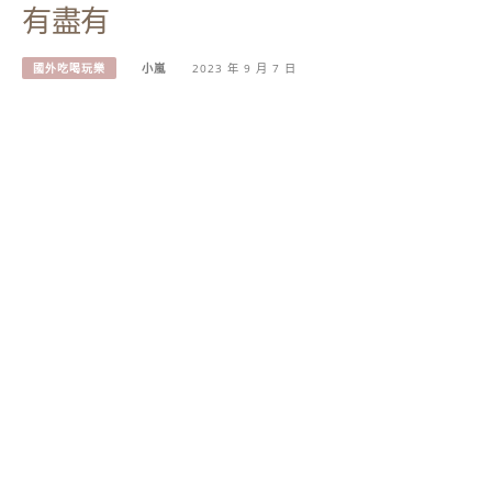
有盡有
國外吃喝玩樂
小嵐
2023 年 9 月 7 日