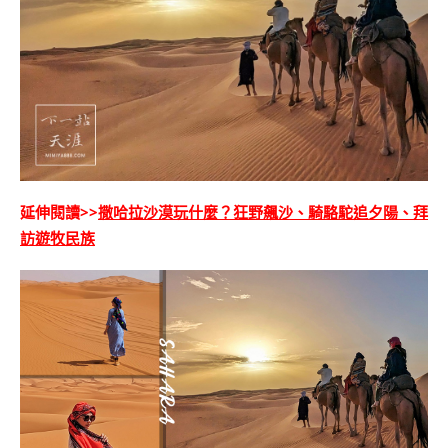
延伸閱讀>>
撒哈拉沙漠玩什麼？狂野飆沙、騎駱駝追夕陽、拜
訪遊牧民族