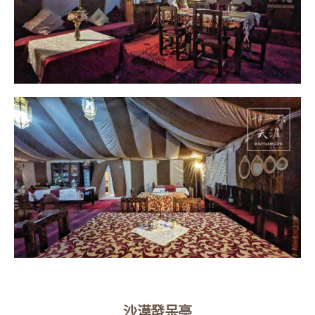
沙漠發呆亭