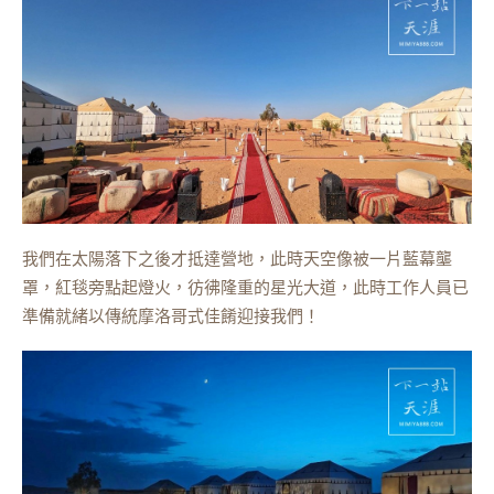
我們在太陽落下之後才抵達營地，此時天空像被一片藍幕壟
罩，紅毯旁點起燈火，彷彿隆重的星光大道，此時工作人員已
準備就緒以傳統摩洛哥式佳餚迎接我們！