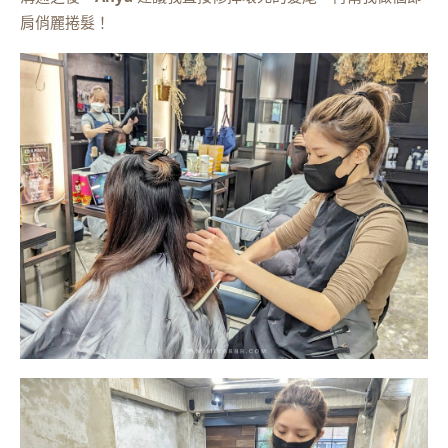
肩俏麗捲髮！