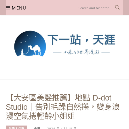
Skip
MENU
to
content
下一站，天涯
我是小嵐，一個懷有流浪魂的任性人媽，喜歡在世界遊走，熱愛從歷史、人文、景
點、美食不同面向深度認識旅行城市，樂於探索人生、同時也享受人生！
【大安區美髮推薦】地點 D-dot
Studio｜告別毛躁自然捲，變身浪
漫空氣捲輕齡小姐姐
愛美大作戰
小嵐
2024 年 4 月 18 日