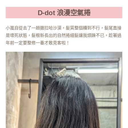
D-dot 浪漫空氣捲
小嵐自從去了一趟撒拉哈沙漠，髮質整個糟到不行，髮尾直接
是壞死狀態，髮根新長出的自然捲細髮讓我煩躁不已，趁著過
年前一定要整修一番才敢見客啦！