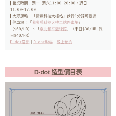
▍營業時間：週一~週六11:00~20:00，週日
11:00~17:00

▍大眾運輸：「捷運科技大樓站」步行1分鐘可抵達

▍停車場：「
嘟嘟房科技大樓二站停車場
」
（$60/HR）、「
臺北和平籃球館
」（平日$30/HR 假
D-dot官網
｜
D-dot粉專
｜
線上預約
D-dot 造型價目表