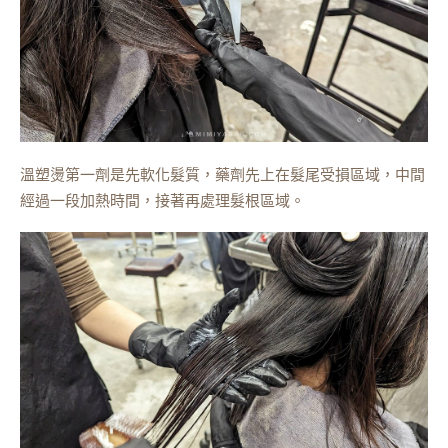
溫塑燙第一劑是先軟化髮質，藥劑先上在髮尾受損區域，中間
經過一段加熱時間，接著再處理髮根區域。