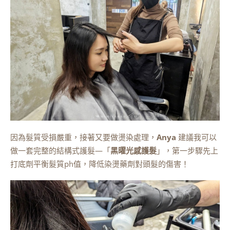
因為髮質受損嚴重，接著又要做燙染處理，
Anya
建議我可以
做一套完整的結構式護髮—「
黑曜光感護髮
」，第一步驟先上
打底劑平衡髮質ph值，降低染燙藥劑對頭髮的傷害！