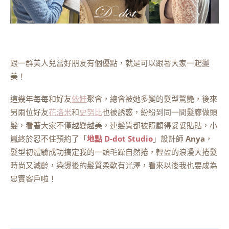
跟一群美人兒當好朋友有個優點，就是可以跟著大家一起變
美！
這幾年每每和好友
依娃
聚會，總會被她多變的髮型驚艷，後來
另兩位好友
花洛米
和
史努比
也被誘惑，紛紛到同一間髮廊做頭
髮，看著大家不僅越變越美，連髮質都被照顧得妥妥貼貼，小
嵐終於忍不住預約了「
地點 D-dot Studio
」設計師
Anya
，
髮型初體驗成功搞定我的一頭毛躁自然捲，輕盈的浪漫大捲髮
時尚又減齡，染燙後的髮質柔軟有光澤，看來以後我也要成為
忠實客戶啦！