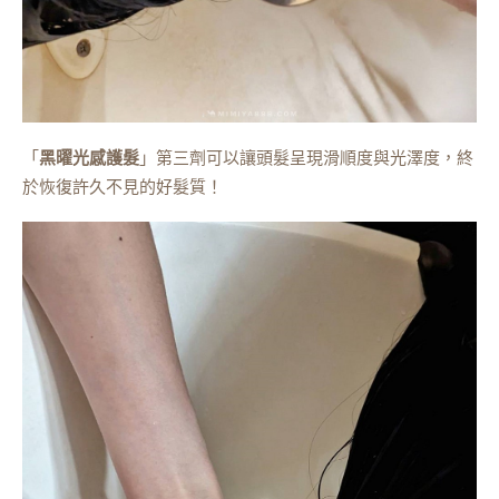
「
黑曜光感護髮
」第三劑可以讓頭髮呈現滑順度與光澤度，終
於恢復許久不見的好髮質！