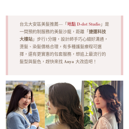
地點 D-dot Studio
台北大安區美髮推薦—「
」是
捷運科技
一間預約制服務的美髮沙龍，距離「
大樓站
」步行1分鐘，設計師手巧心細好溝通，
燙髮、染髮價格合理，有多種護髮療程可選
擇，還有更實惠的包套服務，想追上最流行的
Anya
髮型與髮色，趕快來找
大改造吧！