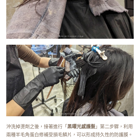
沖洗掉燙劑之後，接著進行「
黑曜光感護髮
」第二步驟，利用
兩種羊毛角蛋白修補受損毛鱗片，可以形成持久性的防護膜。