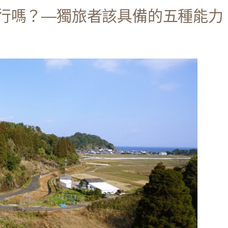
行嗎？—獨旅者該具備的五種能力