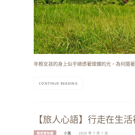
年輕女孩的身上似乎總透著燦爛的光，為何隨著
CONTINUE READING
【旅人心語】行走在生活
小嵐
2020 年 7 月 1 日
隨想置物櫃