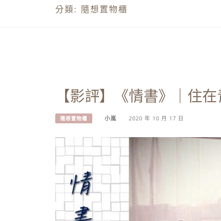
分類:
隨想置物櫃
【影評】《情書》｜住在
小嵐
2020 年 10 月 17 日
隨想置物櫃