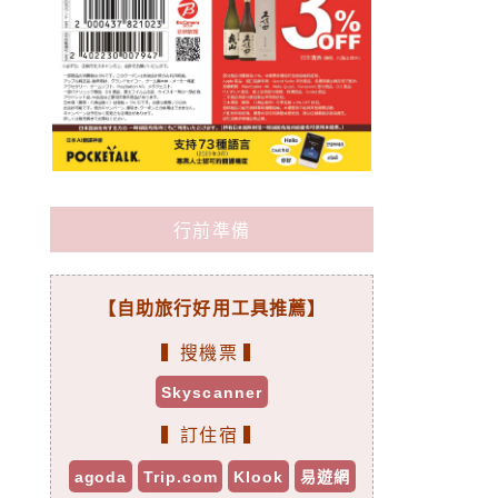
行前準備
【自助旅行好用工具推薦】
▍搜機票 ▍
Skyscanner
▍訂住宿 ▍
agoda
Trip.com
Klook
易遊網