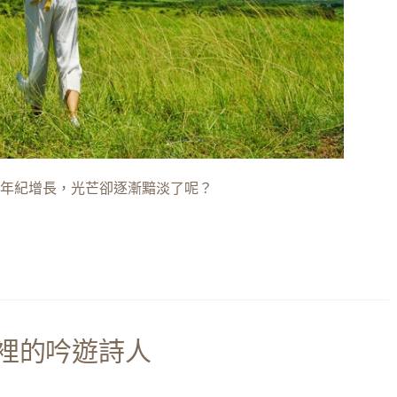
年紀增長，光芒卻逐漸黯淡了呢？
裡的吟遊詩人