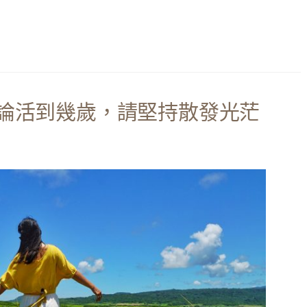
論活到幾歲，請堅持散發光茫