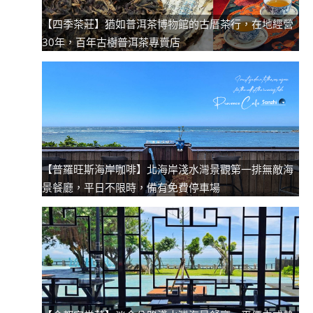
【四季茶莊】猶如普洱茶博物館的古厝茶行，在地經營
30年，百年古樹普洱茶專賣店
【普羅旺斯海岸咖啡】北海岸淺水灣景觀第一排無敵海
景餐廳，平日不限時，備有免費停車場