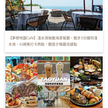
【夢想地圖Café】淺水灣無敵海景餐廳，散步3分鐘到淺
水灣，IG網美打卡熱點，觀賞夕陽最佳據點