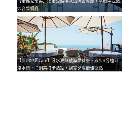
【金都家常菜】淡金公路淺水灣海景餐廳，平價中式熱
炒合菜餐廳
【夢想地圖Café】淺水灣無敵海景餐廳，散步3分鐘到
淺水灣，IG網美打卡熱點，觀賞夕陽最佳據點