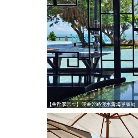
【金都家常菜】淡金公路淺水灣海景餐廳