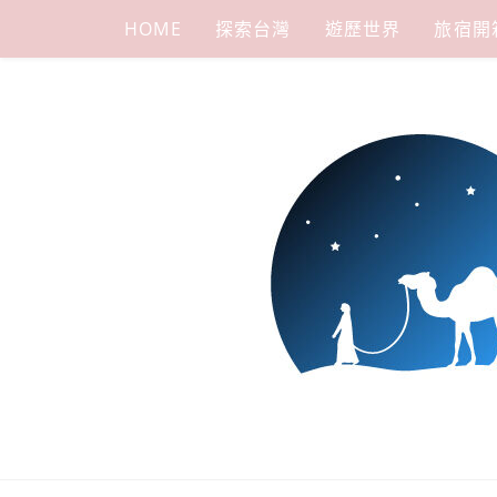
Skip
HOME
探索台灣
遊歷世界
旅宿開
to
content
下一站，天
我是小嵐，一個懷有流浪魂的任性人媽，喜歡在世界遊走，