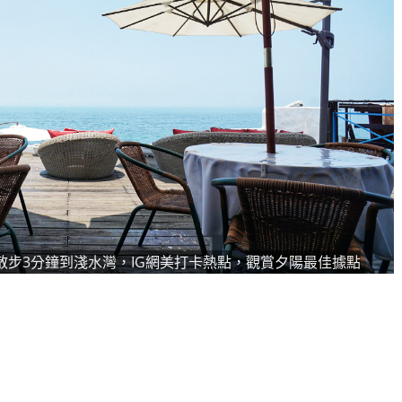
，散步3分鐘到淺水灣，IG網美打卡熱點，觀賞夕陽最佳據點