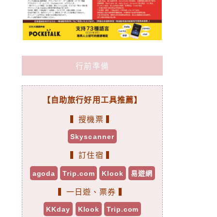
行前準備
【自助旅行好用工具推薦】
▍搜機票 ▍
Skyscanner
▍訂住宿 ▍
agoda
Trip.com
Klook
易遊網
▍一日遊、票券 ▍
KKday
Klook
Trip.com