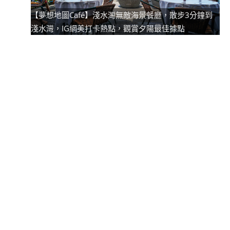
【夢想地圖Café】淺水灣無敵海景餐廳，散步3分鐘到
淺水灣，IG網美打卡熱點，觀賞夕陽最佳據點