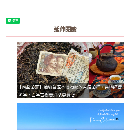
延伸閱讀
【四季茶莊】猶如普洱茶博物館的古厝茶行，在地經營
30年，百年古樹普洱茶專賣店