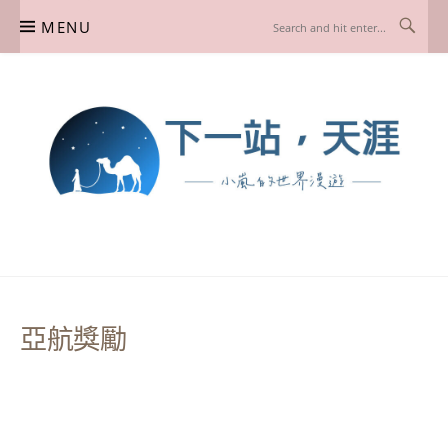
Skip
MENU
to
content
下一站，天涯
我是小嵐，一個懷有流浪魂的任性人媽，喜歡在世界遊走，熱愛從歷史、人文、景
點、美食不同面向深度認識旅行城市，樂於探索人生、同時也享受人生！
亞航獎勵