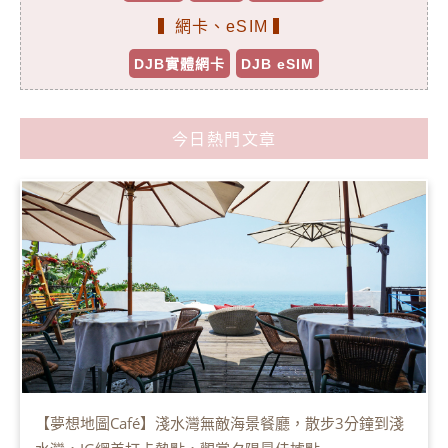
▍網卡、eSIM ▍
DJB實體網卡
DJB eSIM
今日熱門文章
【夢想地圖Café】淺水灣無敵海景餐廳，散步3分鐘到淺