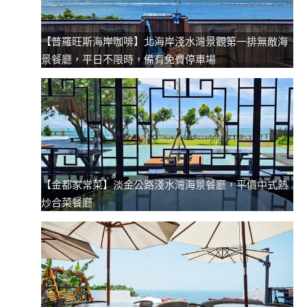
【普羅旺斯海岸咖啡】北海岸淺水灣景觀第一排無敵海
景餐廳，平日不限時，備有免費停車場
【金都家常菜】淡金公路淺水灣海景餐廳，平價中式熱
炒合菜餐廳