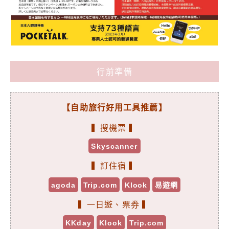
行前準備
【自助旅行好用工具推薦】
▍搜機票 ▍
Skyscanner
▍訂住宿 ▍
agoda
Trip.com
Klook
易遊網
▍一日遊、票券 ▍
KKday
Klook
Trip.com